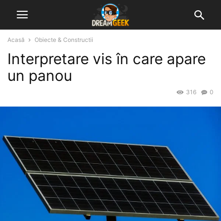
Acasă
Obiecte & Constructii
Interpretare vis în care apare
un panou
316
0