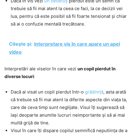
Dacă în vis vezi
un bebeluș
pierdut este un semn că
trebuie să fii mai atent la ceea ce faci, la ce decizii vei
lua, pentru că este posibil să fii foarte tensionat și chiar
să ai o confuzie mentală trecătoare.
Citește și:
Interpretare vis în care apare un apel
video
Interpretări ale viselor în care vezi
un copil pierdut în
diverse locuri
:
Dacă ai visat un copil pierdut într-o
grădiniță
, asta arată
că trebuie să fii mai atent la diferite aspecte din viața ta,
care de ceva timp sunt neglijate. Visul îți sugerează să
lași deoparte anumite lucruri neimportante și să ai mai
multă grijă de tine.
Visul în care îți dispare copilul semnifică neputiința de a