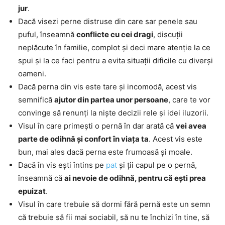
jur
.
Dacă visezi perne distruse din care sar penele sau
puful, înseamnă
conflicte cu cei dragi
, discuții
neplăcute în familie, complot și deci mare atenție la ce
spui și la ce faci pentru a evita situații dificile cu diverși
oameni.
Dacă perna din vis este tare și incomodă, acest vis
semnifică
ajutor din partea unor persoane
, care te vor
convinge să renunți la niște decizii rele și idei iluzorii.
Visul în care primești o pernă în dar arată că
vei avea
parte de odihnă și confort în viața ta
. Acest vis este
bun, mai ales dacă perna este frumoasă și moale.
Dacă în vis ești întins pe
pat
și ții capul pe o pernă,
înseamnă că
ai nevoie de odihnă, pentru că ești prea
epuizat
.
Visul în care trebuie să dormi fără pernă este un semn
că trebuie să fii mai sociabil, să nu te închizi în tine, să