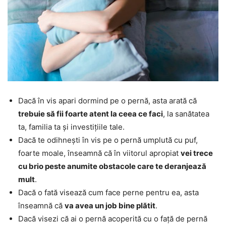
Dacă în vis apari dormind pe o pernă, asta arată că
trebuie să fii foarte atent la ceea ce faci
, la sanătatea
ta, familia ta și investițiile tale.
Dacă te odihnești în vis pe o pernă umplută cu puf,
foarte moale, înseamnă că în viitorul apropiat
vei trece
cu brio peste anumite obstacole care te deranjează
mult
.
Dacă o fată visează cum face perne pentru ea, asta
înseamnă că
va avea un job bine plătit
.
Dacă visezi că ai o pernă acoperită cu o față de pernă