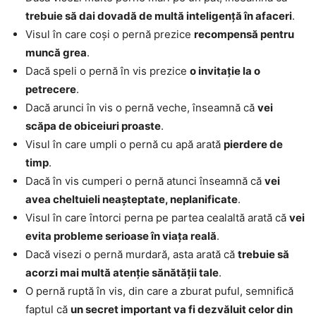
trebuie să dai dovadă de multă inteligență în afaceri
.
Visul în care coși o pernă prezice
recompensă pentru
muncă grea
.
Dacă speli o pernă în vis prezice
o invitație la o
petrecere
.
Dacă arunci în vis o pernă veche, înseamnă că
vei
scăpa de obiceiuri proaste
.
Visul în care umpli o pernă cu apă arată
pierdere de
timp
.
Dacă în vis cumperi o pernă atunci înseamnă că
vei
avea cheltuieli neașteptate, neplanificate
.
Visul în care întorci perna pe partea cealaltă arată că
vei
evita probleme serioase în viața reală
.
Dacă visezi o pernă murdară, asta arată că
trebuie să
acorzi mai multă atenție sănătății tale
.
O pernă ruptă în vis, din care a zburat puful, semnifică
faptul că
un secret important va fi dezvăluit celor din