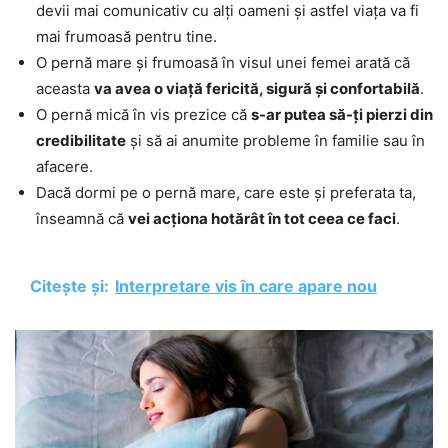
devii mai comunicativ cu alți oameni și astfel viața va fi
mai frumoasă pentru tine.
O pernă mare și frumoasă în visul unei femei arată că
aceasta
va avea o viață fericită, sigură și confortabilă
.
O pernă mică în vis prezice că
s-ar putea să-ți pierzi din
credibilitate
și să ai anumite probleme în familie sau în
afacere.
Dacă dormi pe o pernă mare, care este și preferata ta,
înseamnă că
vei acționa hotărât în tot ceea ce faci
.
Citește și:
Interpretare vis în care apare nou