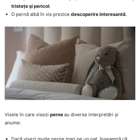
tristețe și pericol
.
O pernă albă în vis prezice
descoperire interesantă
.
Visele în care visezi
perne
au diverse interpretări și
anume:
Dacă visezi multe perne mari pe un pat, înseamnă că