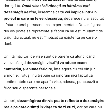
dorești tu.
Dacă visezi că rănești un bătrân și ești
dezamăgit de tine
, înseamnă că
te vei implica într-un
proiect în care nu te vei descurca
, deoarece nu ai ascultat
sfaturile unei persoane mai experimentate. Dezamăgirea
din vis poate să reprezinte și faptul că nu ești mulțumit de
traiul tău actual, nu ești împăcat cu existența pe care o
duci.
Unii tălmăcitori de vise sunt de părere că atunci când
visezi că ești dezamăgit,
visul îți va aduce exact
contrariul, și anume fericire
, înțelegere cu cei din jur,
armonie. Totuși, nu trebuie să ignorăm nici faptul că
sentimentele care ne apar în vise, adesea, punctează o
frică sau o speranță personală.
Uneori,
dezamăgirea din vis poate reflecta o dezamăgire
reală pe care o simți în viața ta de zi cu zi
, dar pe care nu