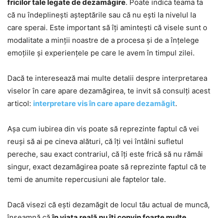
fricilor tale legate de dezamăgire
. Poate indica teama ta
că nu îndeplinești așteptările sau că nu ești la nivelul la
care sperai. Este important să îți amintești că visele sunt o
modalitate a minții noastre de a procesa și de a înțelege
emoțiile și experiențele pe care le avem în timpul zilei.
Dacă te interesează mai multe detalii despre interpretarea
viselor în care apare dezamăgirea, te invit să consulți acest
articol:
interpretare vis în care apare dezamăgit
.
Așa cum iubirea din vis poate să reprezinte faptul că vei
reuși să ai pe cineva alături, că îți vei întâlni sufletul
pereche, sau exact contrariul, că îți este frică să nu rămâi
singur, exact dezamăgirea poate să reprezinte faptul că te
temi de anumite repercusiuni ale faptelor tale.
Dacă visezi că ești dezamăgit de locul tău actual de muncă,
înseamnă că
în viața reală nu îți convin foarte multe