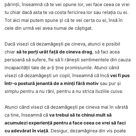
părinții, înseamnă că te vei opune lor, vei face ceea ce vrei
tu chiar dacă asta te va costa fericirea lor sau relația cu ei.
Tot aici mai putem spune și că te vei certa cu ei, însă în
cele din urmă vei avea numai de câștigat.
Dacă visezi că dezamăgești pe cineva, atunci e posibil
chiar
să te porți urât față de cineva drag
, să faci acea
persoană să sufere, fie să îi rănești sentimentele din cauza
incapacității tale de a-ți ține promisiunile. Atunci când
visezi că dezamăgești un copil, înseamnă că încă
vei fi pus
într-o postură jenantă de a minți fără motiv
sau pur și
simplu pentru a nu răni, pentru a nu strica iluziile cuiva.
Atunci când visezi că dezamăgești pe cineva mai în vârstă
ca tine, înseamnă că
va trebui să te chinui mult să
acumulezi experiență pentru a face ceea ce vrei să faci
cu adevărat în viață
. Desigur, dezamăgirea din vis poate