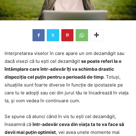
Interpretarea viselor în care apare un om dezamăgit sau
dacă visezi că tu ești cel dezamăgit
se poate referi la o
întâmplare care într-adevăr îți va schimba drastic
dispoziția cel puțin pentru o perioadă de timp
. Totuși,
situațiile sunt foarte diverse în funcție de ipostazele pe
care tu le adopți sau cei din jurul tău le încadrează în viața
ta, și vom vedea în continuare cum.
Se spune că atunci când în vis tu ești cel dezamăgit,
înseamnă că
într-adevăr ceva din viața ta te va face să
devii mai puțin optimist
, vei avea unele momente mai