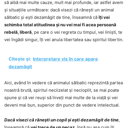
să aibă mai multe cauze, mult mai profunde, iar astfel avem
și situațiile următoare: dacă visezi că rănești un animal
sălbatic și ești dezamăgit de tine, înseamnă că
îți vei
schimba total atitudinea și nu vei mai fi acea persoană
rebelă, liberă
, pe care o vei regreta cu timpul, vei liniști, te
vei îngădi singur, îți vei anula libertatea sau spiritul libertin.
Citește și:
Interpretare vis în care apare
dezamăgit
Aici, având în vedere că animalul sălbatic reprezintă partea
noastră brută, spiritul neciizelat și necioplit, se mai poate
spune și că vei reuși să înveți mai multe de la viață și vei
deveni mai bun, superior din punct de vedere intelectual.
Dacă visezi că rănești un copil și ești dezamăgit de tine
,
înseamnă că
vei trece de un necaz
, însă nu așa cum îți