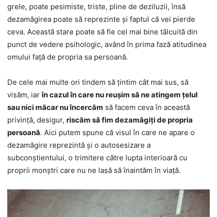
grele, poate pesimiste, triste, pline de deziluzii, însă
dezamăgirea poate să reprezinte și faptul că vei pierde
ceva. Această stare poate să fie cel mai bine tâlcuită din
punct de vedere psihologic, având în prima fază atitudinea
omului față de propria sa persoană.
De cele mai multe ori tindem să țintim cât mai sus, să
visăm, iar
în cazul în care nu reușim să ne atingem țelul
sau nici măcar nu încercăm
să facem ceva în această
privință, desigur,
riscăm să fim dezamăgiți de propria
persoană
. Aici putem spune că visul în care ne apare o
dezamăgire reprezintă și o autosesizare a
subconștientului, o trimitere către lupta interioară cu
proprii monștri care nu ne lasă să înaintăm în viață.