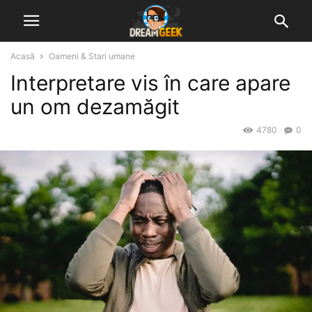
Acasă
Oameni & Stari umane
Interpretare vis în care apare
un om dezamăgit
4780
0