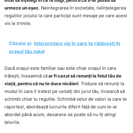
întâi să înțelegi în ce te bagi, pentru că s-ar putea să
urmeze un eșec
. Neintegrarea în societate, neînțelegerea
regulilor jocului la care participi sunt mesaje pe care acest
vis le trimite.
Citește și:
Interpretare vis în care te rătăcești în
orașul tău natal
Dacă orașul este familiar sau este chiar orașul în care
trăiești, înseamnă că
ar fi cazul să renunți la felul tău de
viață, pentru că nu te duce nicăieri
. Trebuie să renunți la
modul în care îi tratezi pe ceilalți din jurul tău, încearcă să
schimbi chiar tu regulile. Schimbă setul de valori la care te
raportezi, abordează lucrurile diferit față de cum le-ai
abordat până acum, deoarece se poate să nu îți atingi
țelurile.