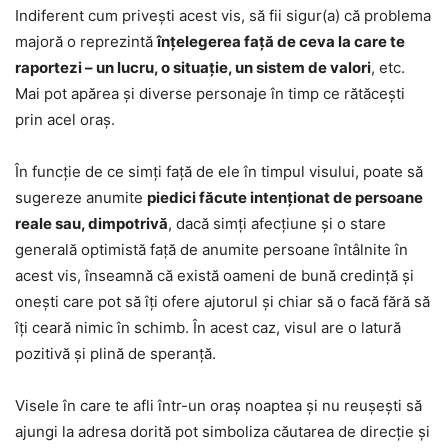
Indiferent cum privești acest vis, să fii sigur(a) că problema
majoră o reprezintă
înțelegerea față de ceva la care te
raportezi – un lucru, o situație, un sistem de valori
, etc.
Mai pot apărea și diverse personaje în timp ce rătăcești
prin acel oraș.
În funcție de ce simți față de ele în timpul visului, poate să
sugereze anumite
piedici făcute intenționat de persoane
reale sau, dimpotrivă
, dacă simți afecțiune și o stare
generală optimistă față de anumite persoane întâlnite în
acest vis, înseamnă că există oameni de bună credință și
onești care pot să îți ofere ajutorul și chiar să o facă fără să
îți ceară nimic în schimb. În acest caz, visul are o latură
pozitivă și plină de speranță.
Visele în care te afli într-un oraș noaptea și nu reușești să
ajungi la adresa dorită pot simboliza căutarea de direcție și