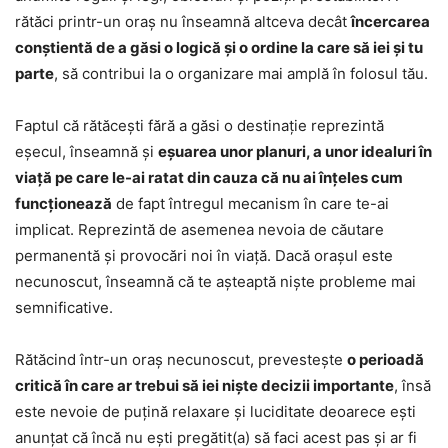
rătăci printr-un oraș nu înseamnă altceva decât
încercarea
conștientă de a găsi o logică și o ordine la care să iei și tu
parte
, să contribui la o organizare mai amplă în folosul tău.
Faptul că rătăcești fără a găsi o destinație reprezintă
eșecul, înseamnă și
eșuarea unor planuri, a unor idealuri în
viață pe care le-ai ratat din cauza că nu ai înțeles cum
funcționează
de fapt întregul mecanism în care te-ai
implicat. Reprezintă de asemenea nevoia de căutare
permanentă și provocări noi în viață. Dacă orașul este
necunoscut, înseamnă că te așteaptă niște probleme mai
semnificative.
Rătăcind într-un oraș necunoscut, prevestește
o perioadă
critică în care ar trebui să iei niște decizii importante
, însă
este nevoie de puțină relaxare și luciditate deoarece ești
anunțat că încă nu ești pregătit(a) să faci acest pas și ar fi