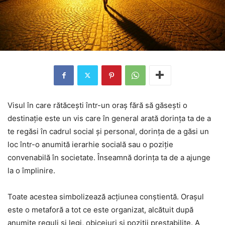
Visul în care rătăcești într-un oraș fără să găsești o
destinație este un vis care în general arată dorința ta de a
te regăsi în cadrul social și personal, dorința de a găsi un
loc într-o anumită ierarhie socială sau o poziție
convenabilă în societate. Înseamnă dorința ta de a ajunge
la o împlinire.
Toate acestea simbolizează acțiunea conștientă. Orașul
este o metaforă a tot ce este organizat, alcătuit după
anumite reguli și legi, obiceiuri și poziții prestabilite. A