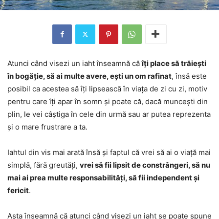
Atunci când visezi un iaht înseamnă că
îți place să trăiești
în bogăție, să ai multe avere, ești un om rafinat
, însă este
posibil ca acestea să îți lipsească în viața de zi cu zi, motiv
pentru care îți apar în somn și poate că, dacă muncești din
plin, le vei câștiga în cele din urmă sau ar putea reprezenta
și o mare frustrare a ta.
Iahtul din vis mai arată însă și faptul că vrei să ai o viață mai
simplă, fără greutăți,
vrei să fii lipsit de constrângeri, să nu
mai ai prea multe responsabilități, să fii independent și
fericit
.
Asta înseamnă că atunci când visezi un iaht se poate spune