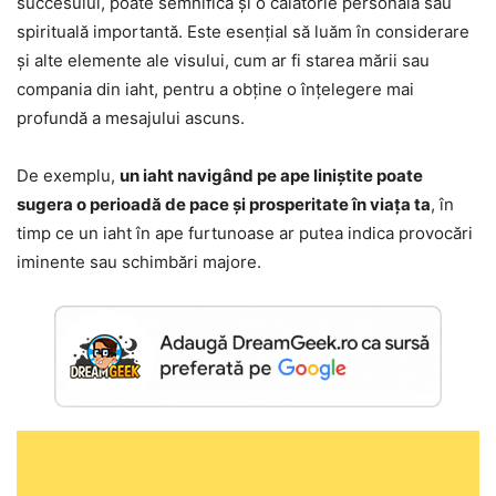
succesului, poate semnifica și o călătorie personală sau
spirituală importantă. Este esențial să luăm în considerare
și alte elemente ale visului, cum ar fi starea mării sau
compania din iaht, pentru a obține o înțelegere mai
profundă a mesajului ascuns.
De exemplu,
un iaht navigând pe ape liniștite poate
sugera o perioadă de pace și prosperitate în viața ta
, în
timp ce un iaht în ape furtunoase ar putea indica provocări
iminente sau schimbări majore.