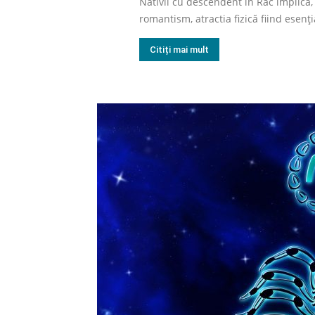
Nativii cu descendent în Rac implică,
romantism, atractia fizică fiind esenți
Citiți mai mult