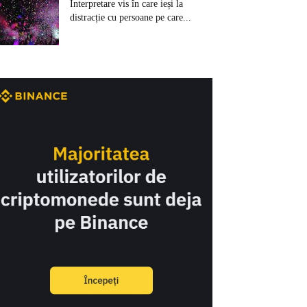
Interpretare vis în care ieși la
distracție cu persoane pe care...