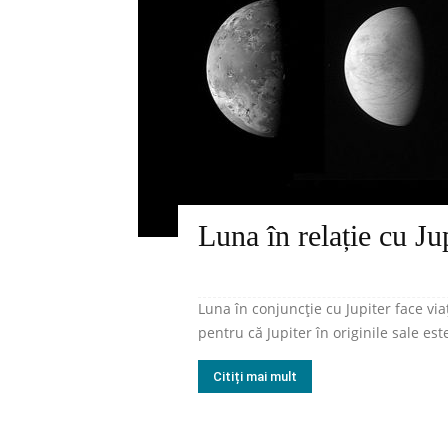
Luna în relație cu Ju
Luna în conjuncție cu Jupiter face via
pentru că Jupiter în originile sale est
Citiți mai mult