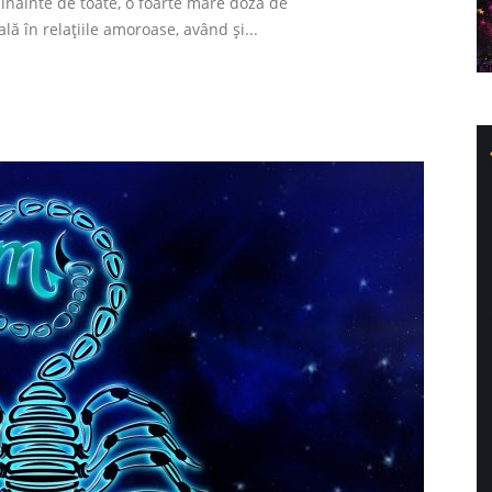
 înainte de toate, o foarte mare doză de
ală în relațiile amoroase, având și...