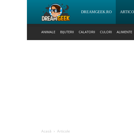
DreamGeek.ro
DREAMGEEK.RO
ARTIC
ANIMALE
BIJUTERII
CALATORII
CULORI
ALIMENTE
Acasă
Articole