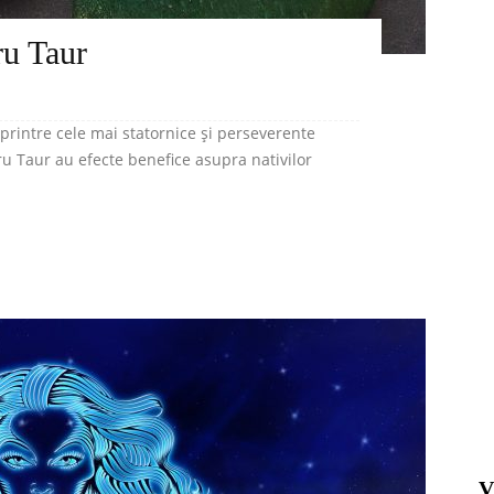
ru Taur
printre cele mai statornice și perseverente
ru Taur au efecte benefice asupra nativilor
V