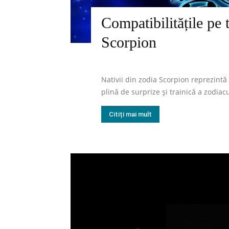
Compatibilitățile pe 
Scorpion
Nativii din zodia Scorpion reprezintă
plină de surprize și trainică a zodiacu
Citiți mai mult