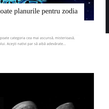
toate planurile pentru zodia
 poate categoria cea mai ascunsă, misterioasă,
lui. Acești nativi par să aibă adevărate...