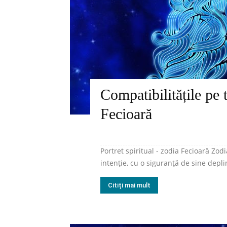
Compatibilitățile pe 
Fecioară
Portret spiritual - zodia Fecioară Zod
intenție, cu o siguranță de sine depli
Citiți mai mult