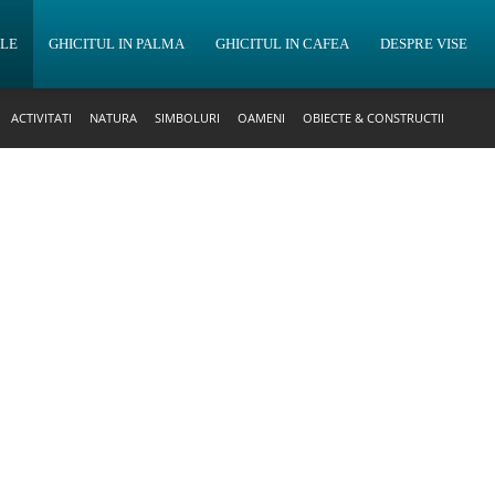
OLE
GHICITUL IN PALMA
GHICITUL IN CAFEA
DESPRE VISE
ACTIVITATI
NATURA
SIMBOLURI
OAMENI
OBIECTE & CONSTRUCTII