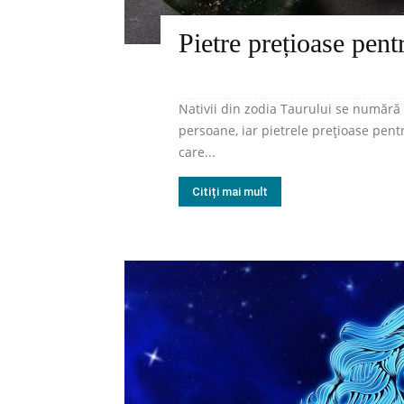
Pietre prețioase pent
Nativii din zodia Taurului se numără 
persoane, iar pietrele prețioase pent
care...
Citiți mai mult