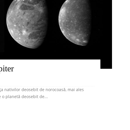
piter
ța nativilor deosebit de norocoasă, mai ales
e o planetă deosebit de...