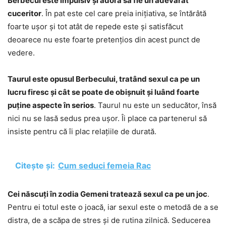
Berbecul este impulsiv și adoră să fie un adevărat
cuceritor
. În pat este cel care preia inițiativa, se întărâtă
foarte ușor și tot atât de repede este și satisfăcut
deoarece nu este foarte pretențios din acest punct de
vedere.
Taurul este opusul Berbecului, tratând sexul ca pe un
lucru firesc și cât se poate de obișnuit și luând foarte
puține aspecte în serios
. Taurul nu este un seducător, însă
nici nu se lasă sedus prea ușor. Îi place ca partenerul să
insiste pentru că îi plac relațiile de durată.
Citește și:
Cum seduci femeia Rac
Cei născuți în zodia Gemeni tratează sexul ca pe un joc
.
Pentru ei totul este o joacă, iar sexul este o metodă de a se
distra, de a scăpa de stres și de rutina zilnică. Seducerea