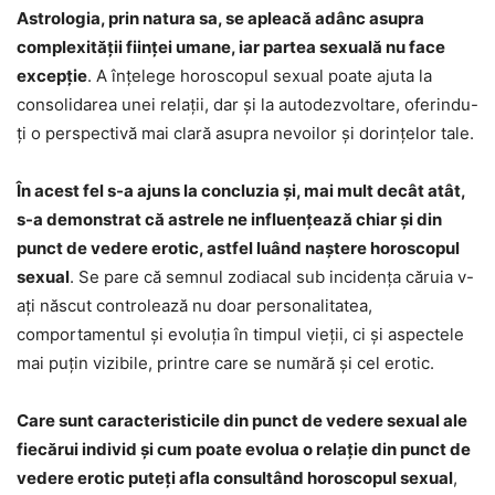
Astrologia, prin natura sa, se apleacă adânc asupra
complexității ființei umane, iar partea sexuală nu face
excepție
. A înțelege horoscopul sexual poate ajuta la
consolidarea unei relații, dar și la autodezvoltare, oferindu-
ți o perspectivă mai clară asupra nevoilor și dorințelor tale.
În acest fel s-a ajuns la concluzia și, mai mult decât atât,
s-a demonstrat că astrele ne influențează chiar și din
punct de vedere erotic, astfel luând naștere horoscopul
sexual
. Se pare că semnul zodiacal sub incidența căruia v-
ați născut controlează nu doar personalitatea,
comportamentul și evoluția în timpul vieții, ci și aspectele
mai puțin vizibile, printre care se numără și cel erotic.
Care sunt caracteristicile din punct de vedere sexual ale
fiecărui individ și cum poate evolua o relație din punct de
vedere erotic puteți afla consultând horoscopul sexual
,