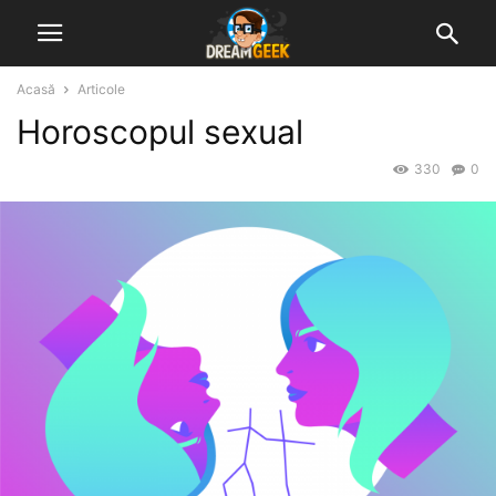
Acasă
Articole
Horoscopul sexual
330
0