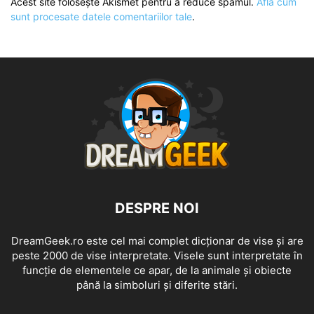
Acest site folosește Akismet pentru a reduce spamul.
Află cum
sunt procesate datele comentariilor tale
.
DESPRE NOI
DreamGeek.ro este cel mai complet dicționar de vise și are
peste 2000 de vise interpretate. Visele sunt interpretate în
funcție de elementele ce apar, de la animale și obiecte
până la simboluri și diferite stări.