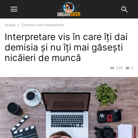
Acasă
Diverse vise interpretate
Interpretare vis în care îți dai
demisia și nu îți mai găsești
nicăieri de muncă
329
0