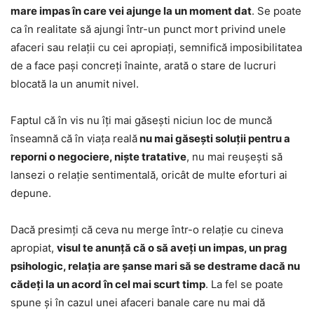
mare impas în care vei ajunge la un moment dat
. Se poate
ca în realitate să ajungi într-un punct mort privind unele
afaceri sau relații cu cei apropiați, semnifică imposibilitatea
de a face pași concreți înainte, arată o stare de lucruri
blocată la un anumit nivel.
Faptul că în vis nu îți mai găsești niciun loc de muncă
înseamnă că în viața reală
nu mai găsești soluții pentru a
reporni o negociere, niște tratative
, nu mai reușești să
lansezi o relație sentimentală, oricât de multe eforturi ai
depune.
Dacă presimți că ceva nu merge într-o relație cu cineva
apropiat,
visul te anunță că o să aveți un impas, un prag
psihologic, relația are șanse mari să se destrame dacă nu
cădeți la un acord în cel mai scurt timp
. La fel se poate
spune și în cazul unei afaceri banale care nu mai dă