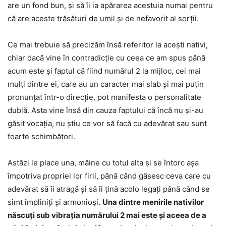
are un fond bun, și să îi ia apărarea acestuia numai pentru
că are aceste trăsături de umil și de nefavorit al sorții.
Ce mai trebuie să precizăm însă referitor la acești nativi,
chiar dacă vine în contradicție cu ceea ce am spus până
acum este și faptul că fiind numărul 2 la mijloc, cei mai
mulți dintre ei, care au un caracter mai slab și mai puțin
pronunțat într-o direcție, pot manifesta o personalitate
dublă. Asta vine însă din cauza faptului că încă nu și-au
găsit vocația, nu știu ce vor să facă cu adevărat sau sunt
foarte schimbători.
Astăzi le place una, mâine cu totul alta și se întorc așa
împotriva propriei lor firii, până când găsesc ceva care cu
adevărat să îi atragă și să îi țină acolo legați până când se
simt împliniți și armonioși.
Una dintre menirile nativilor
născuți sub vibrația numărului 2 mai este și aceea de a