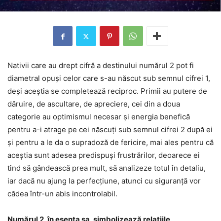
Nativii care au drept cifră a destinului numărul 2 pot fi
diametral opuși celor care s-au născut sub semnul cifrei 1,
deși aceștia se completează reciproc. Primii au putere de
dăruire, de ascultare, de apreciere, cei din a doua
categorie au optimismul necesar și energia benefică
pentru a-i atrage pe cei născuți sub semnul cifrei 2 după ei
și pentru a le da o supradoză de fericire, mai ales pentru că
aceștia sunt adesea predispuși frustrărilor, deoarece ei
tind să gândească prea mult, să analizeze totul în detaliu,
iar dacă nu ajung la perfecțiune, atunci cu siguranță vor
cădea într-un abis incontrolabil.
Numărul 2, în esența sa, simbolizează relațiile,