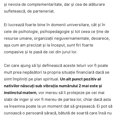
și nevoia de complementaritate, dar și cea de alăturare
sufletească, de parteneriat.
Ei lucrează foarte bine în domenii universitare, cât și în
cele de psihologie, psihopedagogie și tot ceea ce ține de
resurse umane, organizații neguvernamentale, deoarece,
așa cum am precizat și la început, sunt firi foarte
compasive și le pasă de cei din jurul lor.
Cei care ajung să își definească aceste teluri vor fi poate
mult prea nepăsători la propria situație financiară dacă se
simt împliniți pe plan spiritual.
Un alt punct pozitiv al
nativilor născuți sub vibrația numărului 2 mai este și
instinctul matern
, vor mereu să îi protejeze pe cei mai
slabi de inger și vor fi mereu de partea lor, chiar dacă asta
va însemna poate la un moment dat să greșească. Ei pot să
cunoască o persoană săracă, bătută de soartă care însă nu