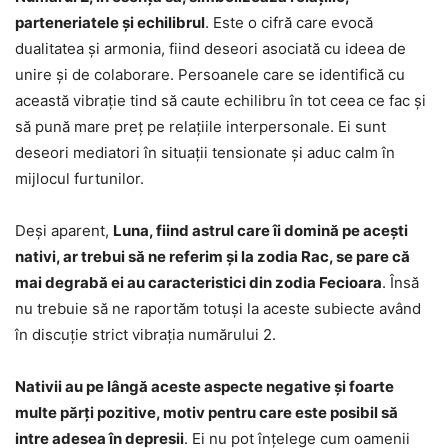
parteneriatele și echilibrul
. Este o cifră care evocă
dualitatea și armonia, fiind deseori asociată cu ideea de
unire și de colaborare. Persoanele care se identifică cu
această vibrație tind să caute echilibru în tot ceea ce fac și
să pună mare preț pe relațiile interpersonale. Ei sunt
deseori mediatori în situații tensionate și aduc calm în
mijlocul furtunilor.
Deși aparent,
Luna, fiind astrul care îi domină pe acești
nativi, ar trebui să ne referim și la zodia Rac, se pare că
mai degrabă ei au caracteristici din zodia Fecioara
. Însă
nu trebuie să ne raportăm totuși la aceste subiecte având
în discuție strict vibrația numărului 2.
Nativii au pe lângă aceste aspecte negative și foarte
multe părți pozitive, motiv pentru care este posibil să
intre adesea în depresii
. Ei nu pot înțelege cum oamenii