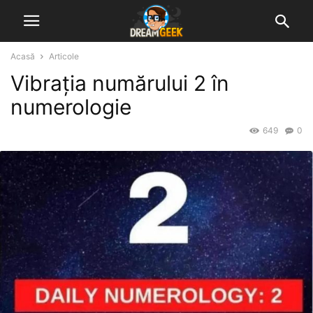
Acasă
Articole
Vibrația numărului 2 în
numerologie
649
0