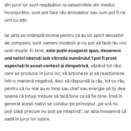
din jurul lor sunt nepăsători la catastrofele din mediul
înconjurător, cum pot face rău animalelor sau cum pot fi rai
unii cu alții.
Iar asta se întâmplă tocmai pentru că au un spirit deosebit
de compasiv, sunt oameni modesti și nu pot să facă rău nici
unei muște. Ei bine,
este puțin exagerat spus, deoarece
unii nativi născuți sub vibrația numărului 1 pot fi prost
aspectați în acest context și dimpotrivă
, văzând tot răul
care se produce în jurul lor, să acționeze și să reacționeze
într-o manieră negativă, deci să răspundă la rău, tot cu rău,
pentru că nu mai au ei timp sau chef sau energie să își dea
seama că totuși trebuie să facă bine ca să fie bine. Însă în
general acești nativi se conduc pe principiul „pe ură nu
poți clădi precum nu poți pe mlaștină”, iar asta înseamnă că
sadă în jurul lor iubire.