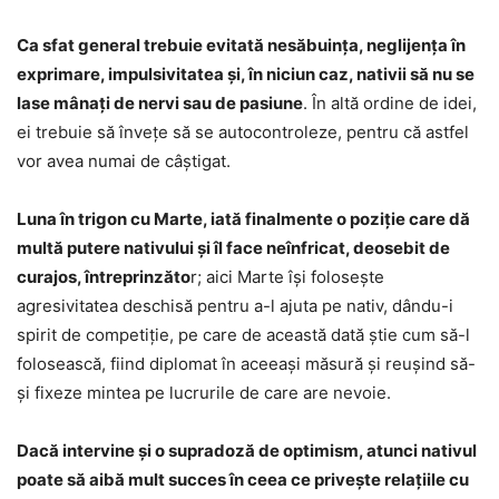
Ca sfat general trebuie evitată nesăbuința, neglijența în
exprimare, impulsivitatea și, în niciun caz, nativii să nu se
lase mânați de nervi sau de pasiune
. În altă ordine de idei,
ei trebuie să învețe să se autocontroleze, pentru că astfel
vor avea numai de câștigat.
Luna în trigon cu Marte, iată finalmente o poziție care dă
multă putere nativului și îl face neînfricat, deosebit de
curajos, întreprinzăto
r; aici Marte își folosește
agresivitatea deschisă pentru a-l ajuta pe nativ, dându-i
spirit de competiție, pe care de această dată știe cum să-l
folosească, fiind diplomat în aceeași măsură și reușind să-
și fixeze mintea pe lucrurile de care are nevoie.
Dacă intervine și o supradoză de optimism, atunci nativul
poate să aibă mult succes în ceea ce privește relațiile cu