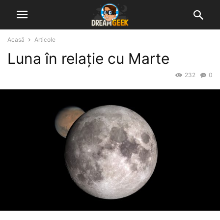
Acasă
Articole
Luna în relație cu Marte
232
0