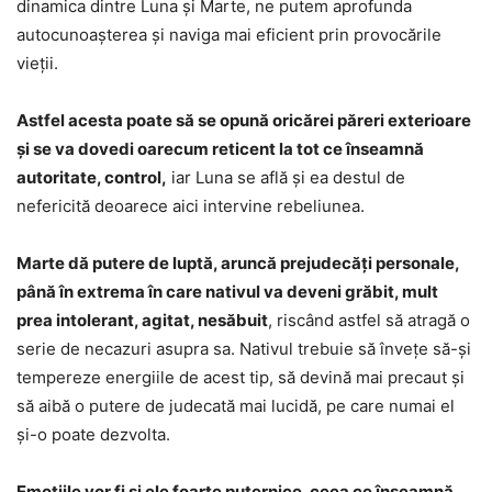
dinamica dintre Luna și Marte, ne putem aprofunda
autocunoașterea și naviga mai eficient prin provocările
vieții.
Astfel acesta poate să se opună oricărei păreri exterioare
și se va dovedi oarecum reticent la tot ce înseamnă
autoritate, control,
iar Luna se află și ea destul de
nefericită deoarece aici intervine rebeliunea.
Marte dă putere de luptă, aruncă prejudecăți personale,
până în extrema în care nativul va deveni grăbit, mult
prea intolerant, agitat, nesăbuit
, riscând astfel să atragă o
serie de necazuri asupra sa. Nativul trebuie să învețe să-și
tempereze energiile de acest tip, să devină mai precaut și
să aibă o putere de judecată mai lucidă, pe care numai el
și-o poate dezvolta.
Emoțiile vor fi și ele foarte puternice, ceea ce înseamnă