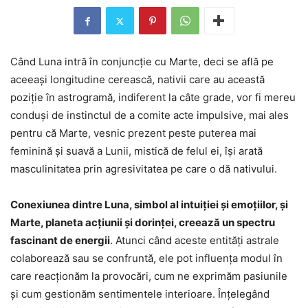
Când Luna intră în conjuncție cu Marte, deci se află pe
aceeași longitudine cerească, nativii care au această
poziție în astrogramă, indiferent la câte grade, vor fi mereu
conduși de instinctul de a comite acte impulsive, mai ales
pentru că Marte, vesnic prezent peste puterea mai
feminină și suavă a Lunii, mistică de felul ei, își arată
masculinitatea prin agresivitatea pe care o dă nativului.
Conexiunea dintre Luna, simbol al intuiției și emoțiilor, și
Marte, planeta acțiunii și dorinței, creează un spectru
fascinant de energii
. Atunci când aceste entități astrale
colaborează sau se confruntă, ele pot influența modul în
care reacționăm la provocări, cum ne exprimăm pasiunile
și cum gestionăm sentimentele interioare. Înțelegând