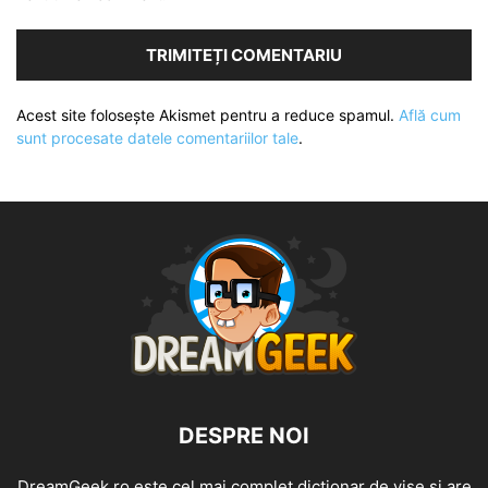
Acest site folosește Akismet pentru a reduce spamul.
Află cum
sunt procesate datele comentariilor tale
.
DESPRE NOI
DreamGeek.ro este cel mai complet dicționar de vise și are