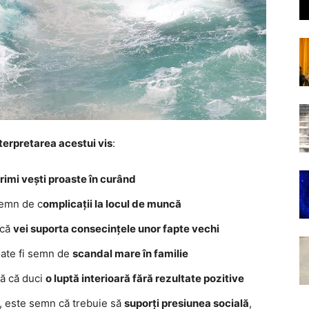
nterpretarea acestui vis
:
primi vești proaste în curând
semn de c
omplicații la locul de muncă
 că
vei suporta consecințele unor fapte vechi
oate fi semn de
scandal mare în familie
tă că duci
o luptă interioară fără rezultate pozitive
, este semn că trebuie să
suporți presiunea socială
,