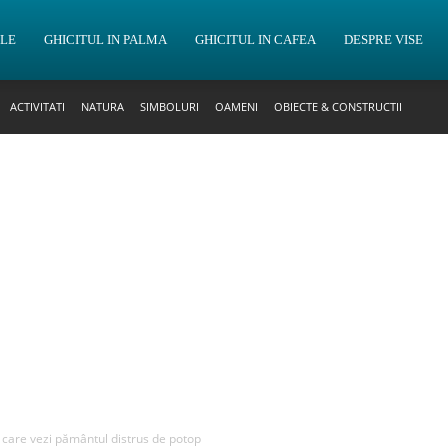
OLE
GHICITUL IN PALMA
GHICITUL IN CAFEA
DESPRE VISE
ACTIVITATI
NATURA
SIMBOLURI
OAMENI
OBIECTE & CONSTRUCTII
n care vezi pământul distrus de potop