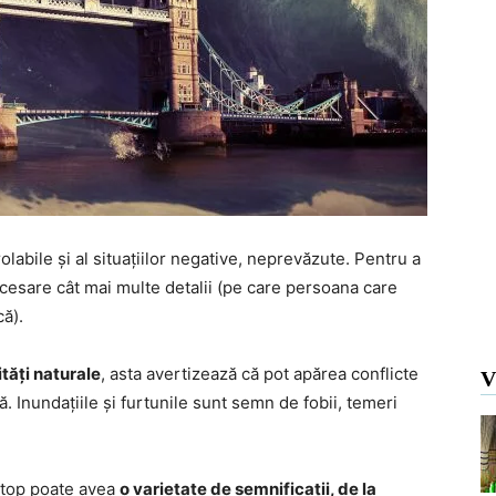
labile și al situațiilor negative, neprevăzute. Pentru a
ecesare cât mai multe detalii (pe care persoana care
că).
tăți naturale
, asta avertizează că pot apărea conflicte
V
lă. Inundațiile și furtunile sunt semn de fobii, temeri
otop poate avea
o varietate de semnificații, de la