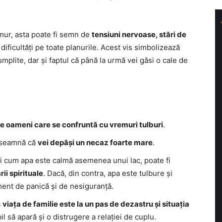
emur, asta poate fi semn de
tensiuni nervoase, stări de
dificultăți pe toate planurile. Acest vis simbolizează
umplite, dar și faptul că până la urmă vei găsi o cale de
e oameni care se confruntă cu vremuri tulburi
.
seamnă că
vei depăși un necaz foarte mare
.
cii cum apa este calmă asemenea unui lac, poate fi
ii spirituale
. Dacă, din contra, apa este tulbure și
ment de panică și de nesiguranță.
ă
viața de familie este la un pas de dezastru și situația
bil să apară și o distrugere a relației de cuplu.