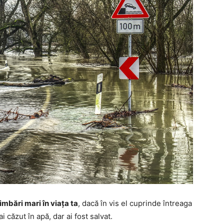
mbări mari în viața ta
, dacă în vis el cuprinde întreaga
i căzut în apă, dar ai fost salvat.