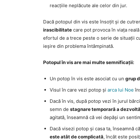
reacțiile neplăcute ale celor din jur.
Dacă potopul din vis este însoțit și de cutr
irascibilitate
care pot provoca în viața reală 
efortul de a trece peste o serie de situații c
ieșire din problema întâmpinată.
Potopul în vis are mai multe semnificații:
Un potop în vis este asociat cu un
grup d
Visul în care vezi potop și
arca lui Noe
în
Dacă în vis, după potop vezi în jurul băr
semn de
stagnare temporară a dezvoltăr
agitată, înseamnă că vei depăși un senti
Dacă visezi potop și casa ta, înseamnă c
este atât de complicată
, încât este posi