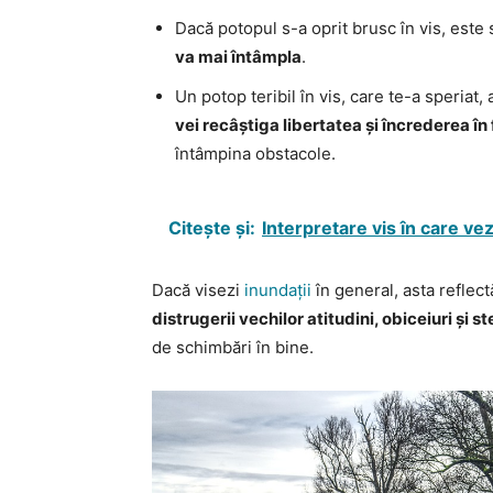
Dacă potopul s-a oprit brusc în vis, est
va mai întâmpla
.
Un potop teribil în vis, care te-a speriat,
vei recâștiga libertatea și încrederea în 
întâmpina obstacole.
Citește și:
Interpretare vis în care vez
Dacă visezi
inundații
în general, asta reflec
distrugerii vechilor atitudini, obiceiuri și s
de schimbări în bine.