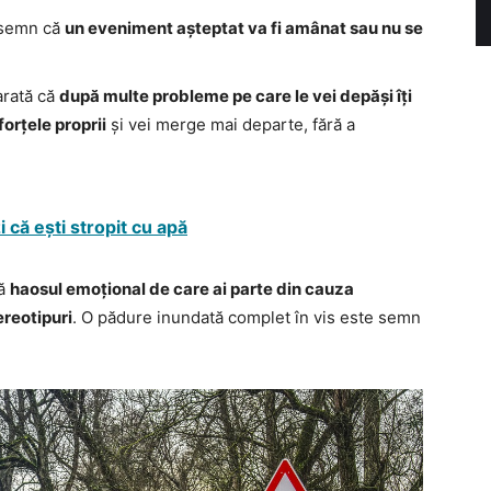
e semn că
un eveniment așteptat va fi amânat sau nu se
 arată că
după multe probleme pe care le vei depăși îți
forțele proprii
și vei merge mai departe, fără a
i că ești stropit cu apă
tă
haosul emoțional de care ai parte din cauza
tereotipuri
. O pădure inundată complet în vis este semn