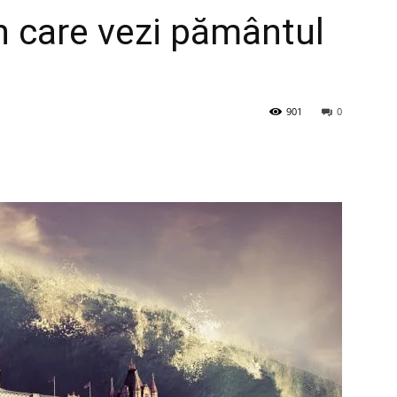
în care vezi pământul
901
0