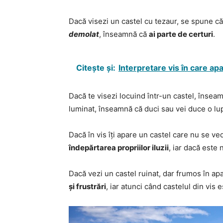
Dacă visezi un castel cu tezaur, se spune c
demolat
, înseamnă că
ai parte de certuri
.
Citește și:
Interpretare vis în care apa
Dacă te visezi locuind într-un castel, însea
luminat, înseamnă că duci sau vei duce o lup
Dacă în vis îți apare un castel care nu se v
îndepărtarea propriilor iluzii
, iar dacă este 
Dacă vezi un castel ruinat, dar frumos în apa
și frustrări
, iar atunci când castelul din vis