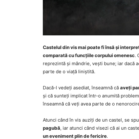
Castelul din vis mai poate fi însă și interpr
comparată cu funcțiile corpului omenesc
. 
reprezintă și mândrie, vești bune; iar dacă a
parte de o viață liniștită.
Dacă-l vedeți asediat, înseamnă că
aveți pa
și că sunteți implicat într-o anumită problem
înseamnă că veți avea parte de o nenorocir
Atunci când în vis auziți de un castel, se s
pagubă
, iar atunci când visezi că ai un cas
un eveniment plin de fericire
.