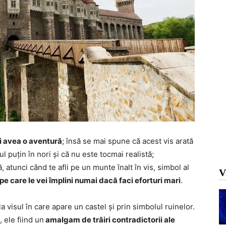
i avea o aventură
; însă se mai spune că acest vis arată
l puțin în nori și că nu este tocmai realistă;
, atunci când te afli pe un munte înalt în vis, simbol al
V
 pe care le vei împlini numai dacă faci eforturi mari
.
a visul în care apare un castel și prin simbolul ruinelor.
 ele fiind un
amalgam de trăiri contradictorii ale