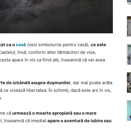
etat ca o
casă
(vezi simbolurile pentru casă),
ce este
Castelul, însă, conform altor tălmăcitori de vise,
cesta apare în vis ca fiind alb, înseamnă că vei avea
rte de izbândă asupra dușmanilor
, dar mai poate arăta
ă ce vizează libertatea. În schimb, dacă este ars în vis,
e.
pune că
urmează o moarte apropiată sau o mare
tel, înseamnă că imediat
apare o aventură de iubire sau