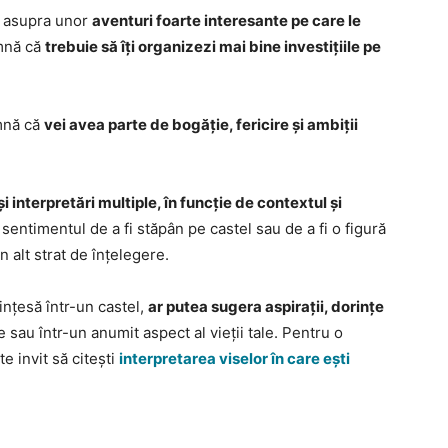
mă asupra unor
aventuri foarte interesante pe care le
amnă că
trebuie să îți organizezi mai bine investițiile pe
amnă că
vei avea parte de bogăție, fericire și ambiții
 interpretări multiple, în funcție de contextul și
sentimentul de a fi stăpân pe castel sau de a fi o figură
n alt strat de înțelegere.
ințesă într-un castel,
ar putea sugera aspirații, dorințe
e sau într-un anumit aspect al vieții tale. Pentru o
te invit să citești
interpretarea viselor în care ești