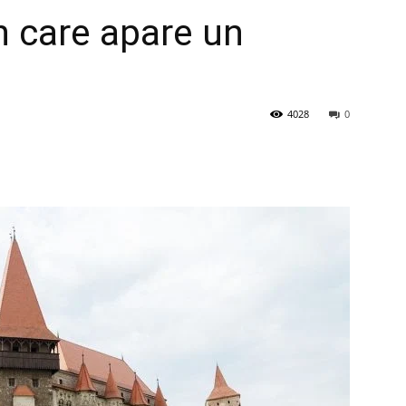
în care apare un
4028
0