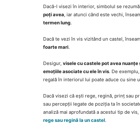
Dacă-l visezi în interior, simbolul se rezu
poți avea
, iar atunci când este vechi, înse
termen lung
.
Dacă te vezi în vis vizitând un castel, înse
foarte mari
.
Desigur,
visele cu castele pot avea nuanțe și
emoțiile asociate cu ele în vis
. De exemplu, 
regală în interiorul lui poate aduce cu sine u
Dacă visezi că ești rege, regină, prinț sau pr
sau percepții legate de poziția ta în societat
analiză mai aprofundată a acestui tip de vis, 
rege sau regină la un castel
.