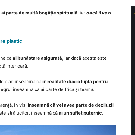
ă
ai parte de multă bogăție spirituală
, iar
dacă îl vezi
re plastic
mnă că
ai bunăstare asigurată
, iar dacă acesta este
tă interioară.
ede clar, înseamnă că
în realitate duci o luptă pentru
negru, înseamnă că ai parte de frică și teamă.
rență, în vis,
înseamnă că vei avea parte de deziluzii
 este strălucitor, înseamnă că
ai un suflet puternic
.