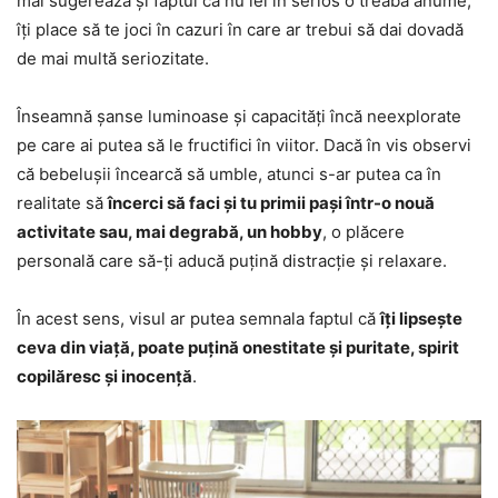
mai sugerează și faptul că nu iei în serios o treabă anume,
îți place să te joci în cazuri în care ar trebui să dai dovadă
de mai multă seriozitate.
Înseamnă șanse luminoase și capacități încă neexplorate
pe care ai putea să le fructifici în viitor. Dacă în vis observi
că bebelușii încearcă să umble, atunci s-ar putea ca în
realitate să
încerci să faci și tu primii pași într-o nouă
activitate sau, mai degrabă, un hobby
, o plăcere
personală care să-ți aducă puțină distracție și relaxare.
În acest sens, visul ar putea semnala faptul că
îți lipsește
ceva din viață, poate puțină onestitate și puritate, spirit
copilăresc și inocență
.