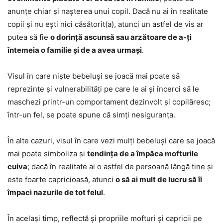
anunțe chiar și nașterea unui copil. Dacă nu ai în realitate
copii și nu ești nici căsătorit(a), atunci un astfel de vis ar
putea să fie
o dorință ascunsă sau arzătoare de a-ți
întemeia o familie și de a avea urmași
.
Visul în care niște bebeluși se joacă mai poate să
reprezinte și vulnerabilități pe care le ai și încerci să le
maschezi printr-un comportament dezinvolt și copilăresc;
într-un fel, se poate spune că simți nesiguranța.
În alte cazuri, visul în care vezi mulți bebeluși care se joacă
mai poate simboliza și
tendința de a împăca mofturile
cuiva
; dacă în realitate ai o astfel de persoană lângă tine și
este foarte capricioasă, atunci
o să ai mult de lucru să îi
împaci nazurile de tot felul
.
În același timp, reflectă și propriile mofturi și capricii pe