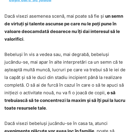
Dacă visezi asemenea scenă, mai poate să fie și
un semn
de virtuți și talente ascunse pe care nu le poți pune în
valoare deocamdată deoarece nu îți dai interesul să le
valorifici
.
Bebeluși în vis a vedea sau, mai degrabă, bebeluși
jucându-se, mai apar în alte interpretări ca un semn că te
așteaptă multă muncă, lucruri pe care va trebui să le iei de
la capăt și să le duci din stadiu incipient până la realizare
completă. O să ai de furcă în cazul în care o să te apuci să
inițiezi o activitate nouă, nu va fi o joacă de copii,
o să
trebuiască să te concentrezi la maxim și să îți pui la lucru
toate resursele tale
.
Dacă visezi bebeluși jucându-se în casa ta, atunci
evenimente plăcute vor avea loc în familie
, poate să