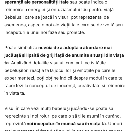
speranță ale personalității tale
sau poate indica o
reînnoire a energiei și entuziasmului tău pentru viață.
Bebelușii care se joacă în visuri pot reprezenta, de
asemenea, aspecte noi ale vieții tale care se dezvoltă sau
începuturile unei noi faze sau proiecte.
Poate simboliza
nevoia de a adopta o abordare mai
jucăușă și lipsită de griji față de anumite situații din viața
ta
. Analizând detaliile visului, cum ar fi activitățile
bebelușilor, reacția ta la jocul lor și emoțiile pe care le
experimentezi, poți obține indicii despre modul în care te
raportezi la conceptul de inocență, creativitate și reînnoire
în viața ta.
Visul în care vezi mulți bebeluși jucându-se poate să
reprezinte și noi roluri pe care o să ți le asumi în curând,
reprezintă
noi începuturi în muncă sau în viața ta
. Uneori