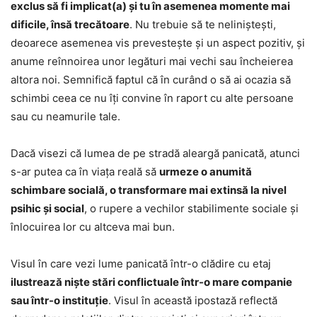
exclus să fi implicat(a) și tu în asemenea momente mai
dificile, însă trecătoare
. Nu trebuie să te neliniștești,
deoarece asemenea vis prevestește și un aspect pozitiv, și
anume reînnoirea unor legături mai vechi sau încheierea
altora noi. Semnifică faptul că în curând o să ai ocazia să
schimbi ceea ce nu îți convine în raport cu alte persoane
sau cu neamurile tale.
Dacă visezi că lumea de pe stradă aleargă panicată, atunci
s-ar putea ca în viața reală să
urmeze o anumită
schimbare socială, o transformare mai extinsă la nivel
psihic și social
, o rupere a vechilor stabilimente sociale și
înlocuirea lor cu altceva mai bun.
Visul în care vezi lume panicată într-o clădire cu etaj
ilustrează niște stări conflictuale într-o mare companie
sau într-o instituție
. Visul în această ipostază reflectă