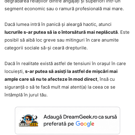
degradarea relațiilor dintre angajați și superiori într-un
segment economic sau o ramură profesională mai mare.
Dacă lumea intră în panică și aleargă haotic, atunci
lucrurile s-ar putea să ia o întorsătură mai neplăcută
. Este
posibil să aibă loc greve sau mitinguri în care anumite
categorii sociale să-și ceară drepturile.
Dacă în realitate există astfel de tensiuni în orașul în care
locuiești,
s-ar putea să asisți la astfel de mișcări mai
ample care să nu te afecteze în mod direct
, însă cu
siguranță o să te facă mult mai atent(a) la ceea ce se
întâmplă în jurul tău.