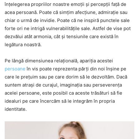
înțelegerea propriilor noastre emoții și percepții față de
acea persoană. Poate că simțim afecțiune, admirație sau
chiar o urmă de invidie. Poate că ne inspiră punctele sale
forte ori ne intrigă vulnerabilitățile sale. Astfel de vise pot
dezvălui atât armonia, cât și tensiunile care există în
legătura noastră.
Pe lângă dimensiunea relațională, apariția acestei
persoane
în vis poate reprezenta părți din noi înșine pe
care le prețuim sau pe care dorim să le dezvoltăm. Dacă
suntem atrași de curajul, imaginația sau perseverența
acelei persoane, este posibil ca aceste trăsături să fie
idealuri pe care încercăm să le integrăm în propria
identitate.