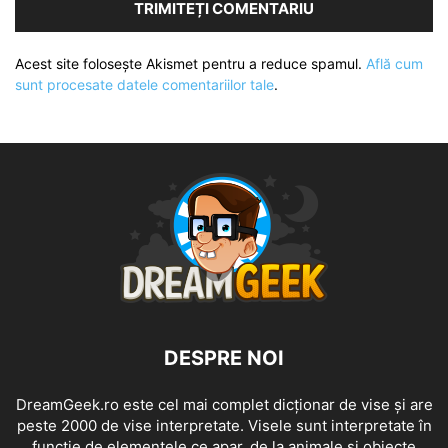
Acest site folosește Akismet pentru a reduce spamul.
Află cum
sunt procesate datele comentariilor tale
.
DESPRE NOI
DreamGeek.ro este cel mai complet dicționar de vise și are
peste 2000 de vise interpretate. Visele sunt interpretate în
funcție de elementele ce apar, de la animale și obiecte