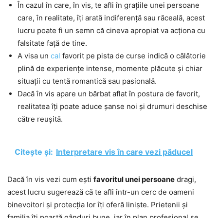
În cazul în care, în vis, te afli în grațiile unei persoane
care, în realitate, îți arată indiferență sau răceală, acest
lucru poate fi un semn că cineva apropiat va acționa cu
falsitate față de tine.
A visa un
cal
favorit pe pista de curse indică o călătorie
plină de experiențe intense, momente plăcute și chiar
situații cu tentă romantică sau pasională.
Dacă în vis apare un bărbat aflat în postura de favorit,
realitatea îți poate aduce șanse noi și drumuri deschise
către reușită.
Citește și:
Interpretare vis în care vezi păducel
Dacă în vis vezi cum ești
favoritul unei persoane
dragi,
acest lucru sugerează că te afli într-un cerc de oameni
binevoitori și protecția lor îți oferă liniște. Prietenii și
familia îți poartă gânduri bune, iar în plan profesional se