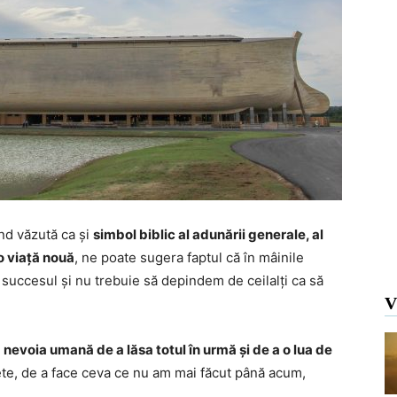
ind văzută ca și
simbol biblic al adunării generale, al
 o viață nouă
, ne poate sugera faptul că în mâinile
 succesul și nu trebuie să depindem de ceilalți ca să
V
i
nevoia umană de a lăsa totul în urmă și de a o lua de
pete, de a face ceva ce nu am mai făcut până acum,