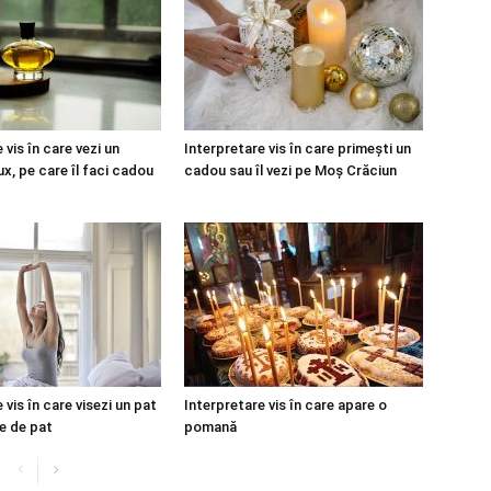
 vis în care vezi un
Interpretare vis în care primești un
x, pe care îl faci cadou
cadou sau îl vezi pe Moș Crăciun
 vis în care visezi un pat
Interpretare vis în care apare o
ie de pat
pomană