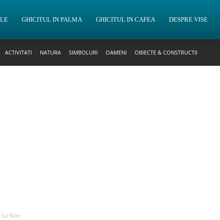
OLE
GHICITUL IN PALMA
GHICITUL IN CAFEA
DESPRE VISE
ACTIVITATI
NATURA
SIMBOLURI
OAMENI
OBIECTE & CONSTRUCTII
 lui Noe