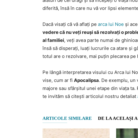
alături de cei dragi și să începeți o viață no
diferită, însă în care nu vă vor lipsi element
Dacă visați că vă aflați pe
arca lui Noe
și ace
vedere că nu veți reuși să rezolvați o pro
al familiei
, veți avea parte numai de ghinioan
însă să disperați, luați lucrurile ca atare și
totul are o rezolvare, mai puțin plecarea pe
Pe lângă interpretarea visului cu Arca lui No
vise, cum ar fi
Apocalipsa
. De exemplu, un 
majore sau sfârșitul unei etape din viața ta.
te invităm să citești articolul nostru detaliat
ARTICOLE SIMILARE
DE LA ACELAȘI 