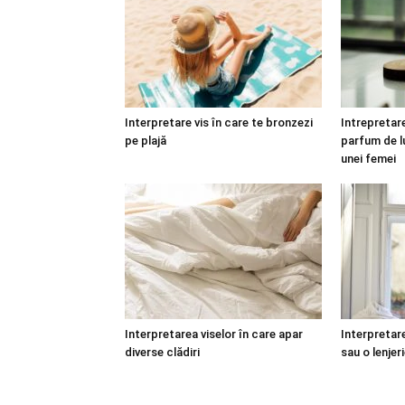
Interpretare vis în care te bronzezi
Intrepretare
pe plajă
parfum de lu
unei femei
Interpretarea viselor în care apar
Interpretare
diverse clădiri
sau o lenjer