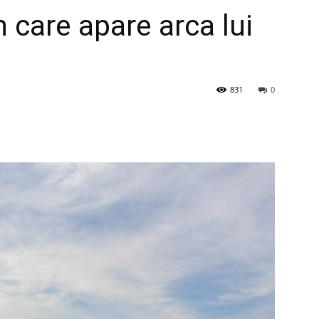
n care apare arca lui
831
0