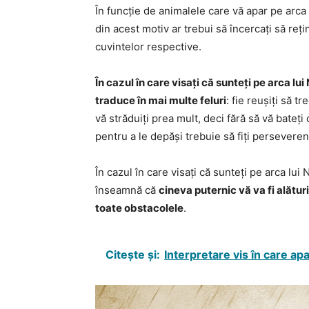
În funcție de animalele care vă apar pe arca 
din acest motiv ar trebui să încercați să reți
cuvintelor respective.
În cazul în care visați că sunteți pe arca lu
traduce în mai multe feluri
: fie reușiți să t
vă străduiți prea mult, deci fără să vă bateți c
pentru a le depăși trebuie să fiți perseverenț
În cazul în care visați că sunteți pe arca lu
înseamnă că
cineva puternic vă va fi alături
toate obstacolele
.
Citește și:
Interpretare vis în care ap