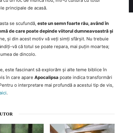
uă cu un loc de muncă nou, într-o cultură cu totul
ele principale de acasă.
asta se scufundă,
este un semn foarte rău, având în
blemă de care poate depinde viitorul dumneavoastră și
e, și din acest motiv vă veți simți sfârșit. Nu trebuie
 gândiți-vă că totul se poate repara, mai puțin moartea;
 lumea de dincolo.
e, este fascinant să explorăm și alte teme biblice în
vis în care apare
Apocalipsa
poate indica transformări
 Pentru o interpretare mai profundă a acestui tip de vis,
aici
.
AUTOR