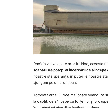
Dacă în vis vă apare arca lui Noe, aceasta fi
scăpării de potop, al încercării de a începe
noastre stă speranța, în puterile noastre stă
ajungem pe un drum bun.
Totodată arca lui Noe mai poate simboliza ș
la capăt
, de a începe cu forțe noi și proas
încercând să abordăm instinctul primar.