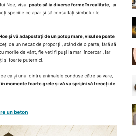
lui Noe, visul
poate să ia diverse forme în realitate
, iar
neți speciile ce apar și să consultați simbolurile
i Noe și vă adapostați de un potop mare, visul se poate
receți de un necaz de proporții, stând de o parte, fără să
u morile de vânt, fie veți fi puși la mari încercări, iar
i și foarte puternici.
i Noe ca și unul dintre animalele conduse către salvare,
 în momente foarte grele și vă va sprijini să treceți de
are un beton