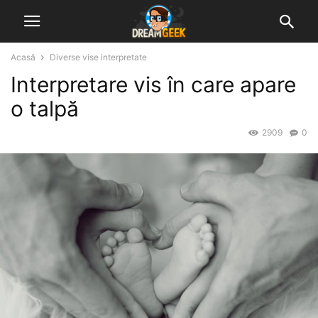
Acasă
Diverse vise interpretate
Interpretare vis în care apare
o talpă
2909
0