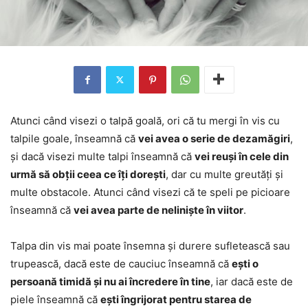
Atunci când visezi o talpă goală, ori că tu mergi în vis cu
talpile goale, înseamnă că
vei avea o serie de dezamăgiri
,
și dacă visezi multe talpi înseamnă că
vei reuși în cele din
urmă să obții ceea ce îți dorești
, dar cu multe greutăți și
multe obstacole. Atunci când visezi că te speli pe picioare
înseamnă că
vei avea parte de neliniște în viitor
.
Talpa din vis mai poate însemna și durere sufletească sau
trupească, dacă este de cauciuc înseamnă că
ești o
persoană timidă și nu ai încredere în tine
, iar dacă este de
piele înseamnă că
ești îngrijorat pentru starea de