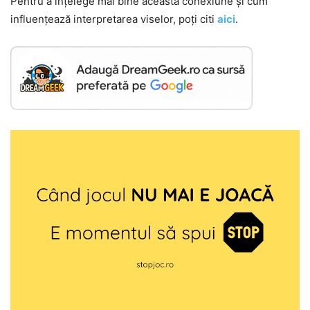
Pentru a înțelege mai bine această conexiune și cum
influențează interpretarea viselor, poți citi
aici
.