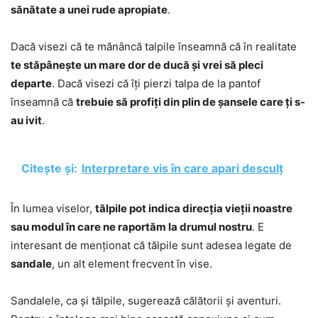
sănătate a unei rude apropiate
.
Dacă visezi că te mănâncă talpile înseamnă că în realitate
te stăpânește un mare dor de ducă și vrei să pleci
departe
. Dacă visezi că îți pierzi talpa de la pantof
înseamnă că
trebuie să profiți din plin de șansele care ți s-
au ivit
.
Citește și:
Interpretare vis în care apari desculț
În lumea viselor,
tălpile pot indica direcția vieții noastre
sau modul în care ne raportăm la drumul nostru
. E
interesant de menționat că tălpile sunt adesea legate de
sandale
, un alt element frecvent în vise.
Sandalele, ca și tălpile, sugerează călătorii și aventuri.