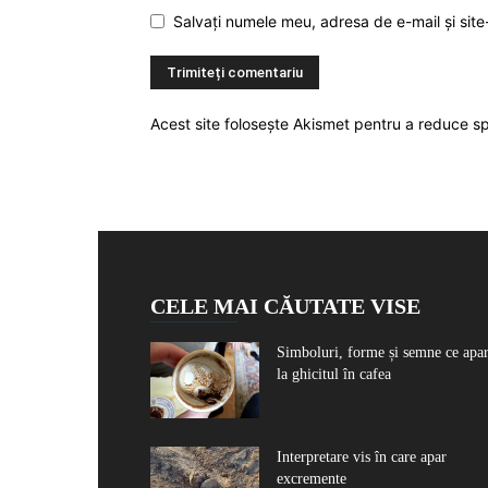
Salvați numele meu, adresa de e-mail și site
Acest site folosește Akismet pentru a reduce 
CELE MAI CĂUTATE VISE
Simboluri, forme și semne ce apa
la ghicitul în cafea
Interpretare vis în care apar
excremente