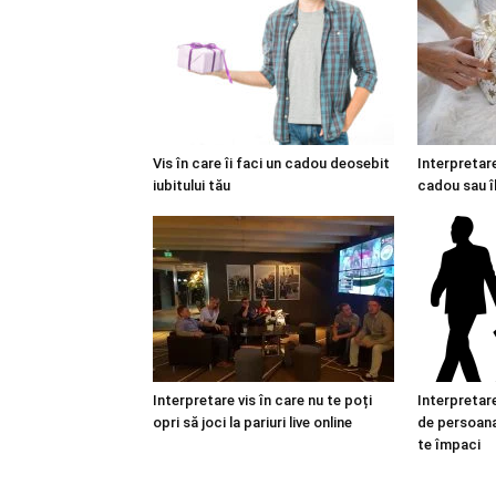
Vis în care îi faci un cadou deosebit
Interpretare
iubitului tău
cadou sau î
Interpretare vis în care nu te poți
Interpretare
opri să joci la pariuri live online
de persoana 
te împaci