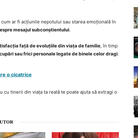
, cum ar fi acțiunile nepotului sau starea emoțională în
despre mesajul subconștientului
.
tisfacția față de evoluțiile din viața de familie
, în timp
cupări sau frici personale legate de binele celor dragi
.
re o cicatrice
 cu tinerii din viața ta reală te poate ajuta să extragi o
AUTOR