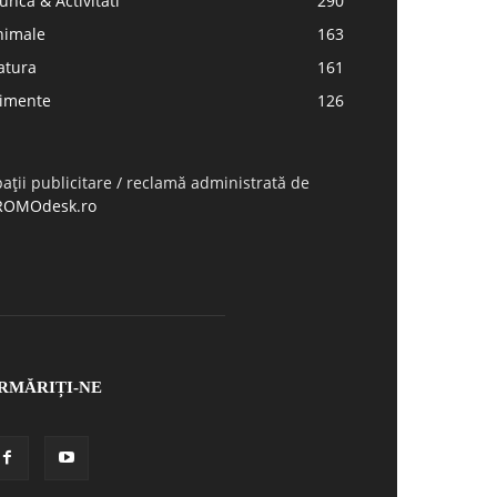
nca & Activitati
290
nimale
163
atura
161
limente
126
ații publicitare / reclamă administrată de
ROMOdesk.ro
RMĂRIȚI-NE