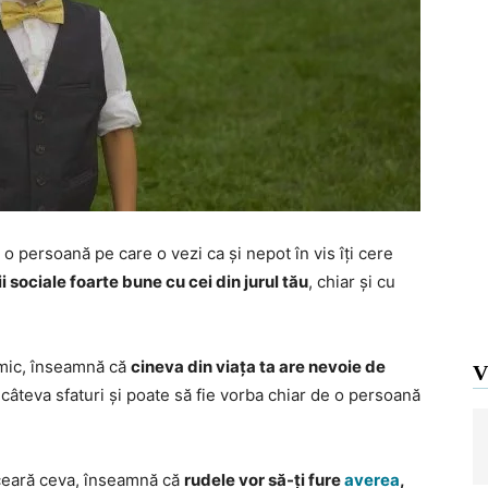
o persoană pe care o vezi ca și nepot în vis îți cere
ii sociale foarte bune cu cei din jurul tău
, chiar și cu
e mic, înseamnă că
cineva din viața ta are nevoie de
V
i câteva sfaturi și poate să fie vorba chiar de o persoană
 ceară ceva, înseamnă că
rudele vor să-ți fure
averea
,