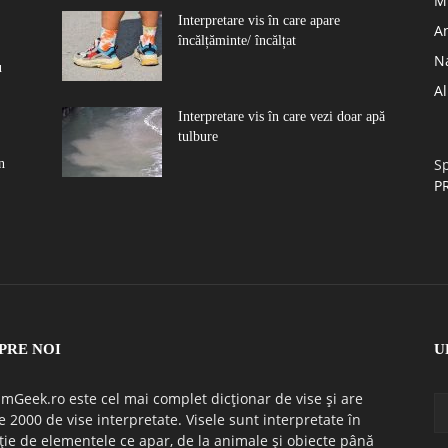
Mu
Interpretare vis în care apare
A
încălțăminte/ încălțat
N
u
A
Interpretare vis în care vezi doar apă
tulbure
Sp
n
P
PRE NOI
U
mGeek.ro este cel mai complet dicționar de vise și are
e 2000 de vise interpretate. Visele sunt interpretate în
ție de elementele ce apar, de la animale și obiecte până