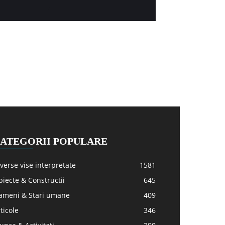
ATEGORII POPULARE
verse vise interpretate
1581
iecte & Constructii
645
ameni & Stari umane
409
ticole
346