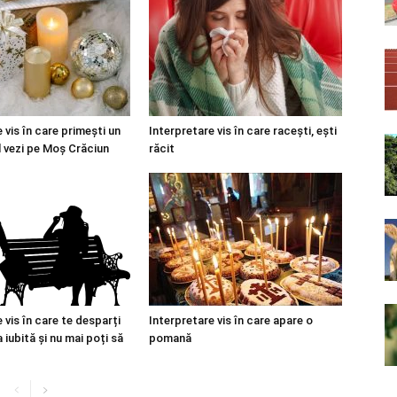
 vis în care primești un
Interpretare vis în care racești, ești
l vezi pe Moș Crăciun
răcit
 vis în care te desparți
Interpretare vis în care apare o
iubită și nu mai poți să
pomană