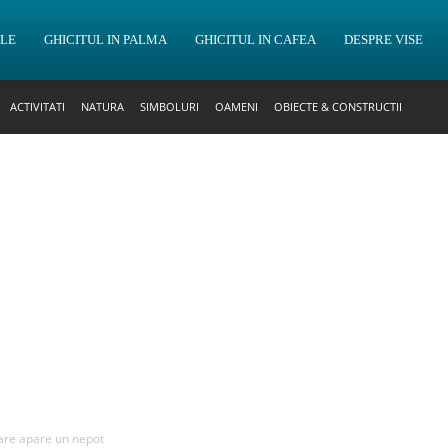
OLE
GHICITUL IN PALMA
GHICITUL IN CAFEA
DESPRE VISE
ACTIVITATI
NATURA
SIMBOLURI
OAMENI
OBIECTE & CONSTRUCTII
care apare un nepot