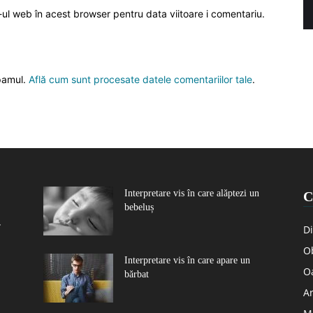
-ul web în acest browser pentru data viitoare i comentariu.
spamul.
Află cum sunt procesate datele comentariilor tale
.
Interpretare vis în care alăptezi un
C
bebeluș
r
Di
Ob
Interpretare vis în care apare un
O
bărbat
Ar