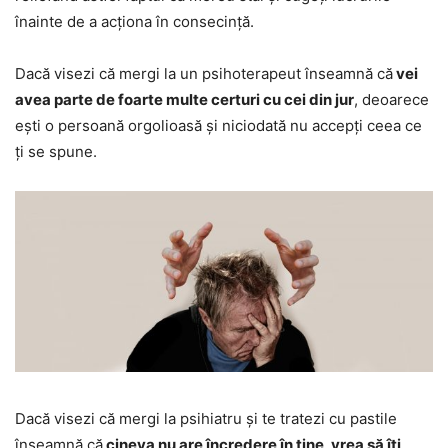
înainte de a acționa în consecință.
Dacă visezi că mergi la un psihoterapeut înseamnă că
vei
avea parte de foarte multe certuri cu cei din jur
, deoarece
ești o persoană orgolioasă și niciodată nu accepți ceea ce
ți se spune.
Dacă visezi că mergi la psihiatru și te tratezi cu pastile
înseamnă că
cineva nu are încredere în tine, vrea să îți