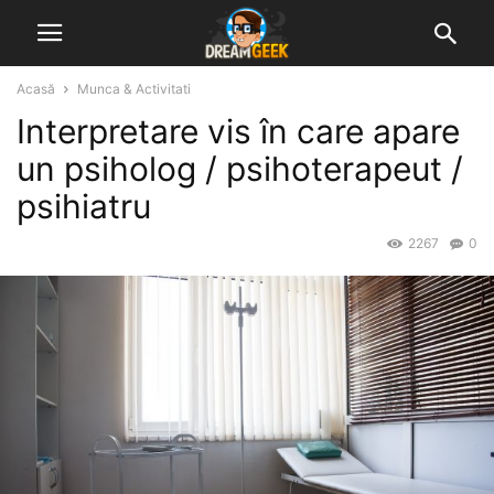
Acasă
Munca & Activitati
Interpretare vis în care apare
un psiholog / psihoterapeut /
psihiatru
2267
0