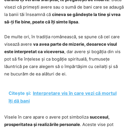
visezi că primești avere sau o sumă de bani care se adaugă
la banii tăi înseamnă că
cineva se gândește la tine și vrea
să-ți fie bine, poate că îți simte lipsa
.
De multe ori, în tradiția românească, se spune că cel care
visează avere
va avea parte de mizerie, deoarece visul
este interpretat ca viceversa
, dar avere și bogăția din vis
pot să fie înțelese și ca bogăție spirituală, frumusețe
lăuntrică pe care alegem să o împărtășim cu ceilalți și să
ne bucurăm de ea alături de ei.
Citește și:
Interpretare vis în care vezi că mortul
îți dă bani
Visele în care apare o avere pot simboliza
succesul,
prosperitatea și realizările personale
. Aceste vise pot