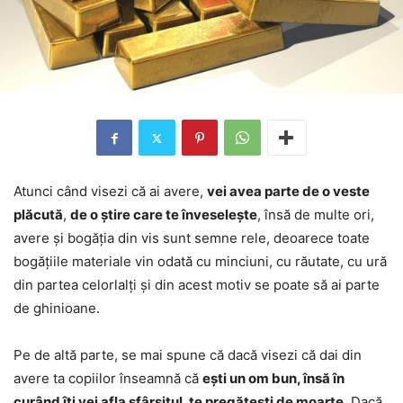
Atunci când visezi că ai avere,
vei avea parte de o veste
plăcută
,
de o știre care te înveselește
, însă de multe ori,
avere și bogăția din vis sunt semne rele, deoarece toate
bogățiile materiale vin odată cu minciuni, cu răutate, cu ură
din partea celorlalți și din acest motiv se poate să ai parte
de ghinioane.
Pe de altă parte, se mai spune că dacă visezi că dai din
avere ta copiilor înseamnă că
ești un om bun, însă în
curând îți vei afla sfârșitul, te pregătești de moarte
. Dacă