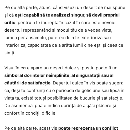
Pe de altă parte, atunci când visezi un desert se mai spune
și că
ești capabil să te analizezi singur, să devii propriul
critic
, pentru a te îndrepta în cazul în care este nevoie,
desertul reprezentând și modul tău de a vedea viața,
lumea per ansamblu, puterea de a te exterioriza sau
interioriza, capacitatea de a arăta lumii cine ești și ceea ce
simți.
Visul în care apare un deșert dulce și pustiu poate fi un
simbol al dorințelor neîmplinite, al singurătății sau al
căutării de satisfacție
. Deșertul dulce în vis poate sugera
că, deși te confrunți cu o perioadă de goliciune sau lipsă în
viața ta, există totuși posibilitatea de bucurie și satisfacție.
De asemenea, poate indica dorința de a găsi plăcere și
confort în condiții dificile.
Pe de altă parte, acest vis
poate reprezenta un conflict