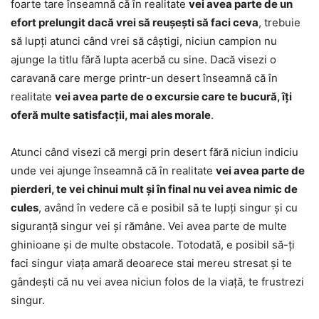
foarte tare înseamnă că în realitate
vei avea parte de un
efort prelungit dacă vrei să reușești să faci ceva
, trebuie
să lupți atunci când vrei să câștigi, niciun campion nu
ajunge la titlu fără lupta acerbă cu sine. Dacă visezi o
caravană care merge printr-un desert înseamnă că în
realitate
vei avea parte de o excursie care te bucură, îți
oferă multe satisfacții, mai ales morale
.
Atunci când visezi că mergi prin desert fără niciun indiciu
unde vei ajunge înseamnă că în realitate
vei avea parte de
pierderi, te vei chinui mult și în final nu vei avea nimic de
cules
, având în vedere că e posibil să te lupți singur și cu
siguranță singur vei și rămâne. Vei avea parte de multe
ghinioane și de multe obstacole. Totodată, e posibil să-ți
faci singur viața amară deoarece stai mereu stresat și te
gândești că nu vei avea niciun folos de la viață, te frustrezi
singur.