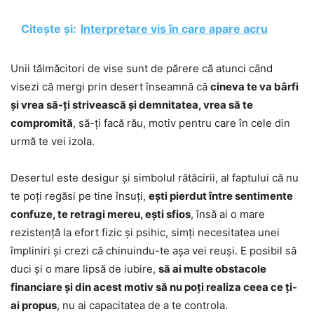
Citește și:
Interpretare vis în care apare acru
Unii tălmăcitori de vise sunt de părere că atunci când
visezi că mergi prin desert înseamnă că
cineva te va bârfi
și vrea să-ți strivească și demnitatea, vrea să te
compromită
, să-ți facă rău, motiv pentru care în cele din
urmă te vei izola.
Desertul este desigur și simbolul rătăcirii, al faptului că nu
te poți regăsi pe tine însuți,
ești pierdut între sentimente
confuze, te retragi mereu, ești sfios
, însă ai o mare
rezistență la efort fizic și psihic, simți necesitatea unei
împliniri și crezi că chinuindu-te așa vei reuși. E posibil să
duci și o mare lipsă de iubire,
să ai multe obstacole
financiare și din acest motiv să nu poți realiza ceea ce ți-
ai propus
, nu ai capacitatea de a te controla.