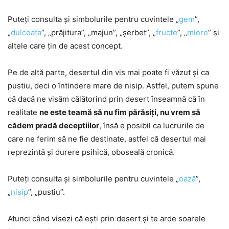
Puteți consulta și simbolurile pentru cuvintele „
gem
”,
„
dulceața
”, „prăjitura”, „majun”, „șerbet”, „
fructe
”, „
miere
” și
altele care țin de acest concept.
Pe de altă parte, desertul din vis mai poate fi văzut și ca
pustiu, deci o întindere mare de nisip. Astfel, putem spune
că dacă ne visăm călătorind prin desert înseamnă că în
realitate
ne este teamă să nu fim părăsiți, nu vrem să
cădem pradă deceptiilor
, însă e posibil ca lucrurile de
care ne ferim să ne fie destinate, astfel că desertul mai
reprezintă și durere psihică, oboseală cronică.
Puteți consulta și simbolurile pentru cuvintele „
oază
”,
„
nisip
”, „pustiu”.
Atunci când visezi că ești prin desert și te arde soarele