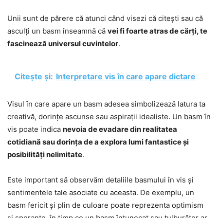
Unii sunt de părere că atunci când visezi că citești sau că
asculți un basm înseamnă că
vei fi foarte atras de cărți, te
fascinează universul cuvintelor
.
Citește și:
Interpretare vis în care apare dictare
Visul în care apare un basm adesea simbolizează latura ta
creativă, dorințe ascunse sau aspirații idealiste. Un basm în
vis poate indica
nevoia de evadare din realitatea
cotidiană sau dorința de a explora lumi fantastice și
posibilități nelimitate
.
Este important să observăm detaliile basmului în vis și
sentimentele tale asociate cu aceasta. De exemplu, un
basm fericit și plin de culoare poate reprezenta optimism
și speranțe, în timp ce un basm întunecat sau tulburător ar