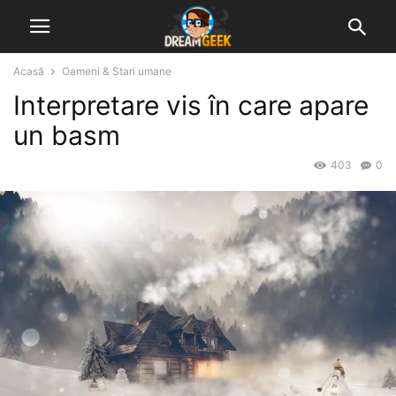
Acasă
Oameni & Stari umane
Interpretare vis în care apare
un basm
403
0