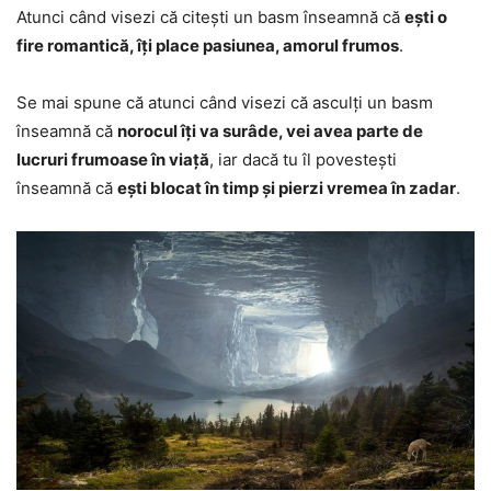
Atunci când visezi că citești un basm înseamnă că
ești o
fire romantică, îți place pasiunea, amorul frumos
.
Se mai spune că atunci când visezi că asculți un basm
înseamnă că
norocul îți va surâde, vei avea parte de
lucruri frumoase în viață
, iar dacă tu îl povestești
înseamnă că
ești blocat în timp și pierzi vremea în zadar
.