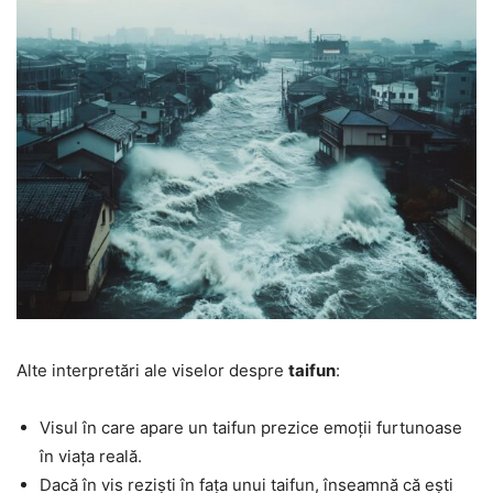
Alte interpretări ale viselor despre
taifun
:
Visul în care apare un taifun prezice emoții furtunoase
în viața reală.
Dacă în vis reziști în fața unui taifun, înseamnă că ești