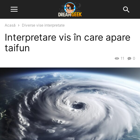
Acasă
Diverse vise interpretate
Interpretare vis în care apare
taifun
11
0