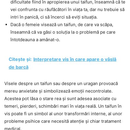
dificultate fiind în apropierea unui taifun, înseamnă că te
vei confrunta cu răufăcători în viața ta, dar nu trebuie să
intri în panică, ci să încerci să eviți situația.
Dacă o femeie visează un taifun, de care va scăpa,
înseamnă că va găsi o soluția la o problemă pe care
întotdeauna a amânat-o.
Citește și:
Interpretare vis în care apare o vâslă
de barcă
Visele despre un taifun sau despre un uragan provoacă
mereu anxietate și simbolizează emoții necontrolate.
Acestea pot lăsa o stare rea și sunt adesea asociate cu
temeri, pierderi, schimbări mari în viața reală. Un taifun în
vis poate fi un simbol al unor transformări interne, al unor
probleme psihice care necesită atenție și chiar tratament
medical.