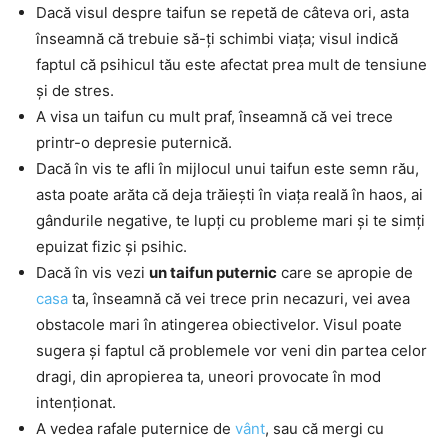
Dacă visul despre taifun se repetă de câteva ori, asta
înseamnă că trebuie să-ți schimbi viața; visul indică
faptul că psihicul tău este afectat prea mult de tensiune
și de stres.
A visa un taifun cu mult praf, înseamnă că vei trece
printr-o depresie puternică.
Dacă în vis te afli în mijlocul unui taifun este semn rău,
asta poate arăta că deja trăiești în viața reală în haos, ai
gândurile negative, te lupți cu probleme mari și te simți
epuizat fizic și psihic.
Dacă în vis vezi
un taifun puternic
care se apropie de
casa
ta, înseamnă că vei trece prin necazuri, vei avea
obstacole mari în atingerea obiectivelor. Visul poate
sugera și faptul că problemele vor veni din partea celor
dragi, din apropierea ta, uneori provocate în mod
intenționat.
A vedea rafale puternice de
vânt
, sau că mergi cu