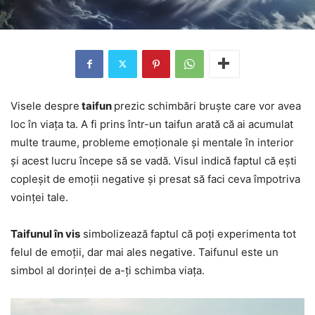
Visele despre
taifun
prezic schimbări bruște care vor avea
loc în viața ta. A fi prins într-un taifun arată că ai acumulat
multe traume, probleme emoționale și mentale în interior
și acest lucru începe să se vadă. Visul indică faptul că ești
copleșit de emoții negative și presat să faci ceva împotriva
voinței tale.
Taifunul în vis
simbolizează faptul că poți experimenta tot
felul de emoții, dar mai ales negative. Taifunul este un
simbol al dorinței de a-ți schimba viața.