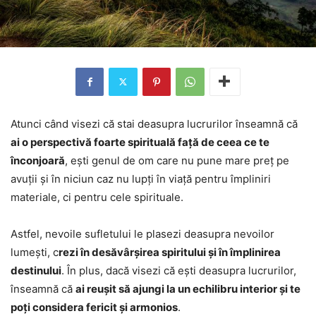
Atunci când visezi că stai deasupra lucrurilor înseamnă că
ai o perspectivă foarte spirituală față de ceea ce te
înconjoară
, ești genul de om care nu pune mare preț pe
avuții și în niciun caz nu lupți în viață pentru împliniri
materiale, ci pentru cele spirituale.
Astfel, nevoile sufletului le plasezi deasupra nevoilor
lumești, c
rezi în desăvârșirea spiritului și în împlinirea
destinului
. În plus, dacă visezi că ești deasupra lucrurilor,
înseamnă că
ai reușit să ajungi la un echilibru interior și te
poți considera fericit și armonios
.