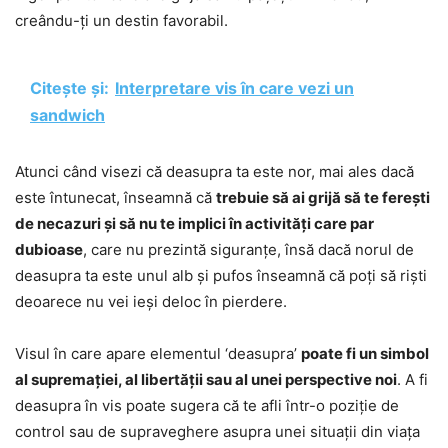
creându-ți un destin favorabil.
Citește și:
Interpretare vis în care vezi un
sandwich
Atunci când visezi că deasupra ta este nor, mai ales dacă
este întunecat, înseamnă că
trebuie să ai grijă să te ferești
de necazuri și să nu te implici în activități care par
dubioase
, care nu prezintă siguranțe, însă dacă norul de
deasupra ta este unul alb și pufos înseamnă că poți să riști
deoarece nu vei ieși deloc în pierdere.
Visul în care apare elementul ‘deasupra’
poate fi un simbol
al supremației, al libertății sau al unei perspective noi
. A fi
deasupra în vis poate sugera că te afli într-o poziție de
control sau de supraveghere asupra unei situații din viața