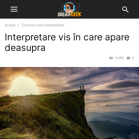
Acasă
Diverse vise interpretate
Interpretare vis în care apare
deasupra
1089
0