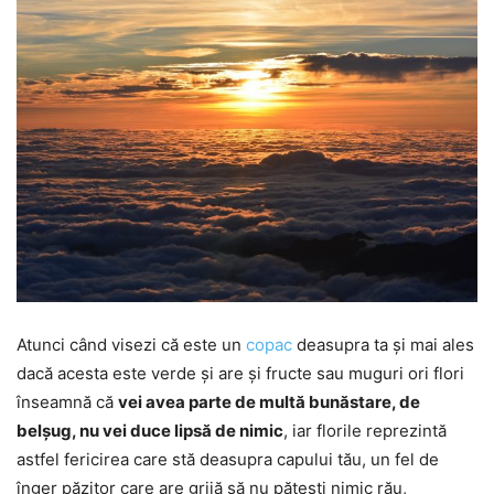
Atunci când visezi că este un
copac
deasupra ta și mai ales
dacă acesta este verde și are și fructe sau muguri ori flori
înseamnă că
vei avea parte de multă bunăstare, de
belșug, nu vei duce lipsă de nimic
, iar florile reprezintă
astfel fericirea care stă deasupra capului tău, un fel de
înger păzitor care are grijă să nu pățești nimic rău,