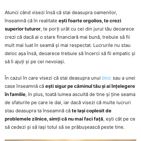
Atunci când visezi însă că stai deasupra oamenilor,
înseamnă că în realitate
ești foarte orgolios, te crezi
superior tuturor
, te porți urât cu cei din jurul tău deoarece
crezi că dacă ai o stare financiară mai bună, trebuie să fii
mult mai luat în seamă și mai respectat. Lucrurile nu stau
deloc așa însă, deoarece trebuie să încerci să fii empatic și
să îi ajuți și pe cei nevoiași.
În cazul în care visezi că stai deasupra unui
bloc
sau a unei
case înseamnă că
ești sigur pe căminul tău și ai înțelegere
în familie
, în plus, toată lumea ascultă de tine și ține seama
de sfaturile pe care le dai, iar dacă visezi că multe lucruri
stau deasupra ta înseamnă că
te lași coplesit de
problemele zilnice, simți că nu mai faci față
, ești cât pe ce
să cedezi și să lași totul să se prăbușească peste tine.