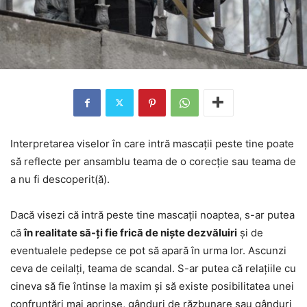
Interpretarea viselor în care intră mascații peste tine poate
să reflecte per ansamblu teama de o corecție sau teama de
a nu fi descoperit(ă).
Dacă visezi că intră peste tine mascații noaptea, s-ar putea
că
în realitate să-ți fie frică de niște dezvăluiri
și de
eventualele pedepse ce pot să apară în urma lor. Ascunzi
ceva de ceilalți, teama de scandal. S-ar putea că relațiile cu
cineva să fie întinse la maxim și să existe posibilitatea unei
confruntări mai aprinse, gânduri de răzbunare sau gânduri