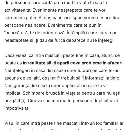
de persoane care caută prea mult în viața ta sau în
activitatea ta. Evenimente neașteptate care te vor
zdruncina puțin. Ai dușmani care spun vorbe despre tine,
persoane nesincere. Evenimente care te pun în
încurcătură, te dezorientează. Întâmplări care survin pe
neașteptate și îți dau de furcă deoarece nu le înțelegi.
Dacă visezi că intră mascații peste tine în casă, atunci se
poate ca
în realitate să-ți apară ceva probleme în afaceri
.
Neînțelegeri în casă din cauza unor lucruri pe care le-ai
ascuns de ceilalți, deși ar fi trebuit să îi informezi la timp.
Nesiguranță din cauza unor duplicități în care te-ai
implicat. Schimbare bruscă în viața ta pentru care nu ești
pregătit(ă). Cineva sau mai multe persoane duplicitează
împotriva ta.
Visul în care intră peste tine mascații într-un loc familiar ar