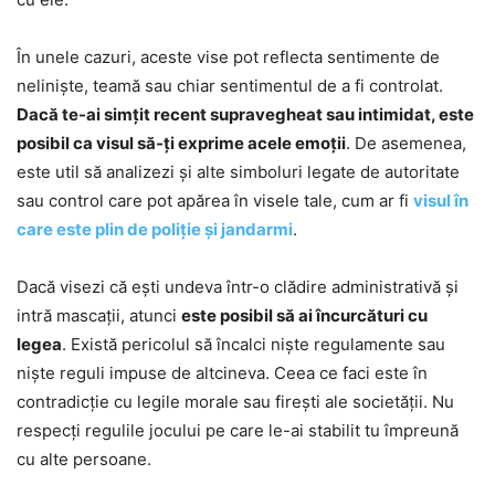
În unele cazuri, aceste vise pot reflecta sentimente de
neliniște, teamă sau chiar sentimentul de a fi controlat.
Dacă te-ai simțit recent supravegheat sau intimidat, este
posibil ca visul să-ți exprime acele emoții
. De asemenea,
este util să analizezi și alte simboluri legate de autoritate
sau control care pot apărea în visele tale, cum ar fi
visul în
care este plin de poliție și jandarmi
.
Dacă visezi că ești undeva într-o clădire administrativă și
intră mascații, atunci
este posibil să ai încurcături cu
legea
. Există pericolul să încalci niște regulamente sau
niște reguli impuse de altcineva. Ceea ce faci este în
contradicție cu legile morale sau firești ale societății. Nu
respecți regulile jocului pe care le-ai stabilit tu împreună
cu alte persoane.