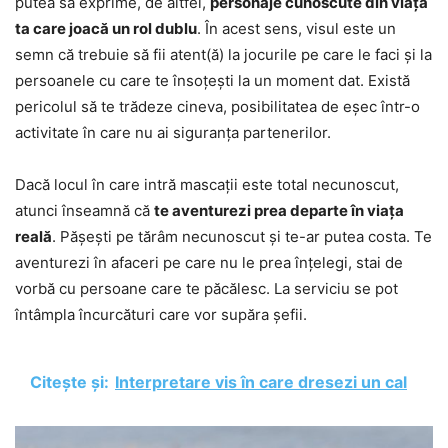
putea să exprime, de altfel,
personaje cunoscute din viața
ta care joacă un rol dublu
. În acest sens, visul este un
semn că trebuie să fii atent(ă) la jocurile pe care le faci și la
persoanele cu care te însoțești la un moment dat. Există
pericolul să te trădeze cineva, posibilitatea de eșec într-o
activitate în care nu ai siguranța partenerilor.
Dacă locul în care intră mascații este total necunoscut,
atunci înseamnă că
te aventurezi prea departe în viața
reală
. Pășești pe tărâm necunoscut și te-ar putea costa. Te
aventurezi în afaceri pe care nu le prea înțelegi, stai de
vorbă cu persoane care te păcălesc. La serviciu se pot
întâmpla încurcături care vor supăra șefii.
Citește și:
Interpretare vis în care dresezi un cal