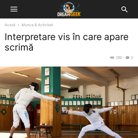
Acasă
Munca & Activitati
Interpretare vis în care apare
scrimă
280
0