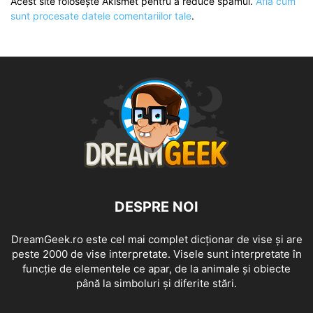
Acest site folosește Akismet pentru a reduce spamul.
Află cum
sunt procesate datele comentariilor tale
.
DESPRE NOI
DreamGeek.ro este cel mai complet dicționar de vise și are
peste 2000 de vise interpretate. Visele sunt interpretate în
funcție de elementele ce apar, de la animale și obiecte
până la simboluri și diferite stări.