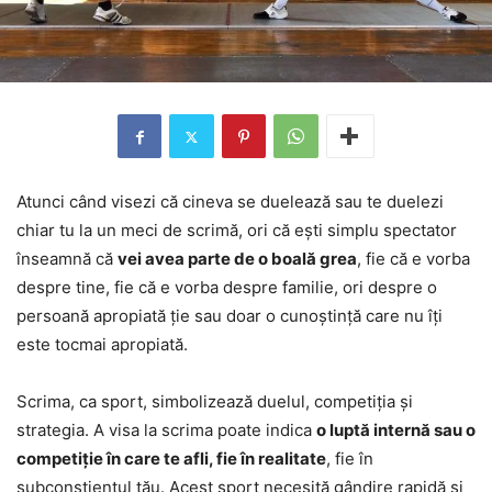
Atunci când visezi că cineva se duelează sau te duelezi
chiar tu la un meci de scrimă, ori că ești simplu spectator
înseamnă că
vei avea parte de o boală grea
, fie că e vorba
despre tine, fie că e vorba despre familie, ori despre o
persoană apropiată ție sau doar o cunoștință care nu îți
este tocmai apropiată.
Scrima, ca sport, simbolizează duelul, competiția și
strategia. A visa la scrima poate indica
o luptă internă sau o
competiție în care te afli, fie în realitate
, fie în
subconștientul tău. Acest sport necesită gândire rapidă și