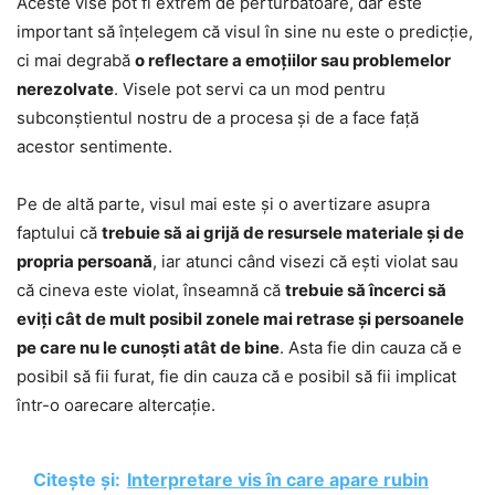
Aceste vise pot fi extrem de perturbatoare, dar este
important să înțelegem că visul în sine nu este o predicție,
ci mai degrabă
o reflectare a emoțiilor sau problemelor
nerezolvate
. Visele pot servi ca un mod pentru
subconștientul nostru de a procesa și de a face față
acestor sentimente.
Pe de altă parte, visul mai este și o avertizare asupra
faptului că
trebuie să ai grijă de resursele materiale și de
propria persoană
, iar atunci când visezi că ești violat sau
că cineva este violat, înseamnă că
trebuie să încerci să
eviți cât de mult posibil zonele mai retrase și persoanele
pe care nu le cunoști atât de bine
. Asta fie din cauza că e
posibil să fii furat, fie din cauza că e posibil să fii implicat
într-o oarecare altercație.
Citește și:
Interpretare vis în care apare rubin