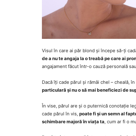
Visul în care ai păr blond și începe să-ți ca
de a nu te angaja la o treabă pe care ai pr
angajament făcut într-o cauză personală sa
Dacă îți cade părul și rămâi chel – cheală, î
particulară și nu o să mai beneficiezi de sup
În vise, părul are și o puternică conotație le
cade părul în vis,
poate fi și un semn al fap
schimbare majoră în viața ta
, cum ar fi o 