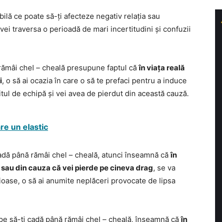
bilă ce poate să-ți afecteze negativ relația sau
ei traversa o perioadă de mari incertitudini și confuzii
ă rămâi chel – cheală presupune faptul că
în viața reală
i
, o să ai ocazia în care o să te prefaci pentru a induce
itul de echipă și vei avea de pierdut din această cauză.
re un elastic
cadă până rămâi chel – cheală, atunci înseamnă că
în
e sau din cauza că vei pierde pe cineva drag
, se va
ioase, o să ai anumite neplăceri provocate de lipsa
cepe să-ți cadă până rămâi chel – cheală, înseamnă că
în