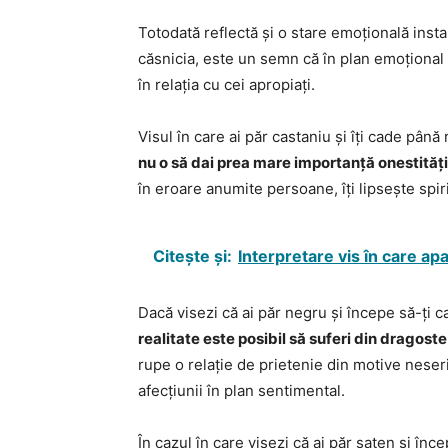
Totodată reflectă și o stare emoțională insta
căsnicia, este un semn că în plan emoțional v
în relația cu cei apropiați.
Visul în care ai păr castaniu și îți cade pân
nu o să dai prea mare importanță onestități
în eroare anumite persoane, îți lipsește spir
Citește și:
Interpretare vis în care apa
Dacă visezi că ai păr negru și începe să-ți 
realitate este posibil să suferi din dragost
rupe o relație de prietenie din motive neser
afecțiunii în plan sentimental.
În cazul în care visezi că ai păr șaten și în