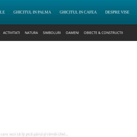
OLE
GHICITUL IN PALMA
GHICITUL IN CAFEA
DESPRE VISE
ACTIVITATI
NATURA
SIMBOLURI
OAMENI
OBIECTE & CONSTRUCTII
 care vezi că îți pică părul și rămâi chel...