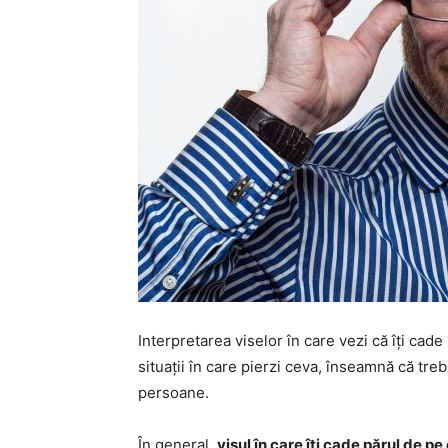
Interpretarea viselor în care vezi că îți cade 
situații în care pierzi ceva, înseamnă că trebu
persoane.
În general,
visul în care îți cade părul de 