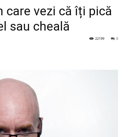
n care vezi că îți pică
el sau cheală
22199
0