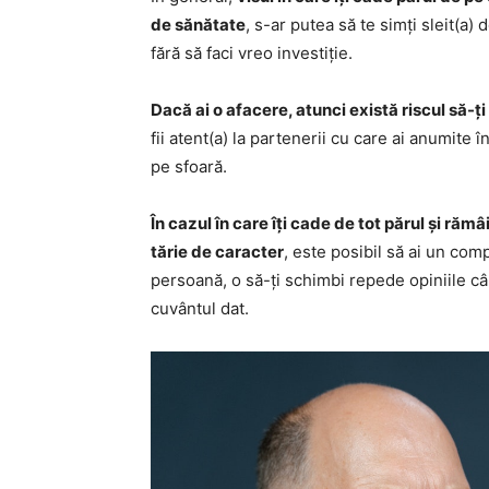
de sănătate
, s-ar putea să te simți sleit(a)
fără să faci vreo investiție.
Dacă ai o afacere, atunci există riscul să-ț
fii atent(a) la partenerii cu care ai anumite î
pe sfoară.
În cazul în care îți cade de tot părul și rămâ
tărie de caracter
, este posibil să ai un com
persoană, o să-ți schimbi repede opiniile când 
cuvântul dat.