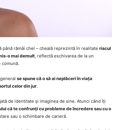
dă până rămâi chel – cheală reprezintă în realitate
riscul
omis-o mai demult
, reflectă eschivarea de la un
u comună.
n general
se spune că o să ai neplăceri în viața
ortul celor din jur
.
gată de identitate și imaginea de sine. Atunci când îți
tului că te confrunți cu probleme de încredere sau cu o
mutare sau o schimbare de carieră.