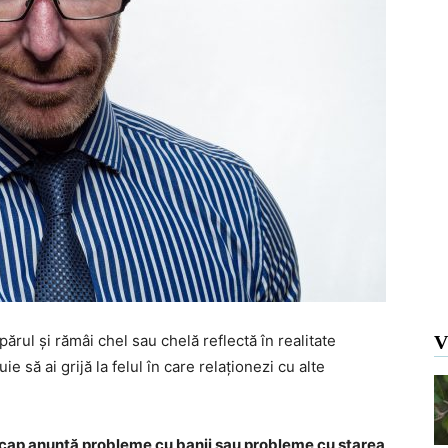
părul și rămâi chel sau chelă reflectă în realitate
V
ie să ai grijă la felul în care relaționezi cu alte
pe cap anunță probleme cu banii sau probleme cu starea