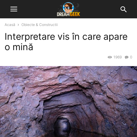
Acasă
Obiecte & Constructii
Interpretare vis în care apare
o mină
1969
0