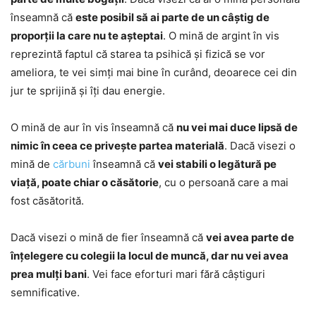
înseamnă că
este posibil să ai parte de un câștig de
proporții la care nu te așteptai
. O mină de argint în vis
reprezintă faptul că starea ta psihică și fizică se vor
ameliora, te vei simți mai bine în curând, deoarece cei din
jur te sprijină și îți dau energie.
O mină de aur în vis înseamnă că
nu vei mai duce lipsă de
nimic în ceea ce privește partea materială
. Dacă visezi o
mină de
cărbuni
înseamnă că
vei stabili o legătură pe
viață, poate chiar o căsătorie
, cu o persoană care a mai
fost căsătorită.
Dacă visezi o mină de fier înseamnă că
vei avea parte de
înțelegere cu colegii la locul de muncă, dar nu vei avea
prea mulți bani
. Vei face eforturi mari fără câștiguri
semnificative.