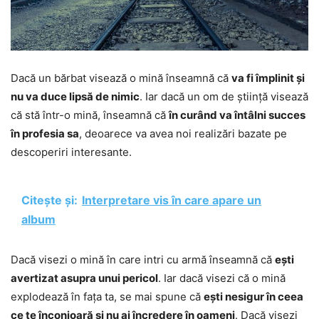
Dacă un bărbat visează o mină înseamnă că
va fi împlinit și
nu va duce lipsă de nimic
. Iar dacă un om de știință visează
că stă într-o mină, înseamnă că
în curând va întâlni succes
în profesia sa
, deoarece va avea noi realizări bazate pe
descoperiri interesante.
Citește și:
Interpretare vis în care apare un
album
Dacă visezi o mină în care intri cu armă înseamnă că
ești
avertizat asupra unui pericol
. Iar dacă visezi că o mină
explodează în fața ta, se mai spune că
ești nesigur în ceea
ce te înconjoară și nu ai încredere în oameni
. Dacă visezi