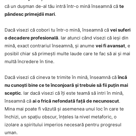
că un dușman de-al tău intră într-o mină înseamnă că
te
pândesc primejdii mari
.
Dacă visezi că cobori tu într-o mină, înseamnă că
vei suferi
o decadere profesională
. Iar atunci când visezi că ieși din
mină, exact contrariul înseamnă, și anume
vei fi avansat
, e
posibil chiar să primești multe laude care te fac să ai și mai
multă încredere în tine.
Dacă visezi că cineva te trimite în mină, înseamnă că
încă
nu cunoști bine ce te înconjoară și trebuie să fii puțin mai
sceptic
. Iar dacă visezi că îți este teamă să intri în mină,
înseamnă că
ai o frică nefondată față de necunoscut
.
Mina mai poate fi văzută și asemenea unui loc în care te
închizi, un spațiu obscur, înțeles la nivel metaforic, o
izolare a spiritului imperios necesară pentru progresul
uman.