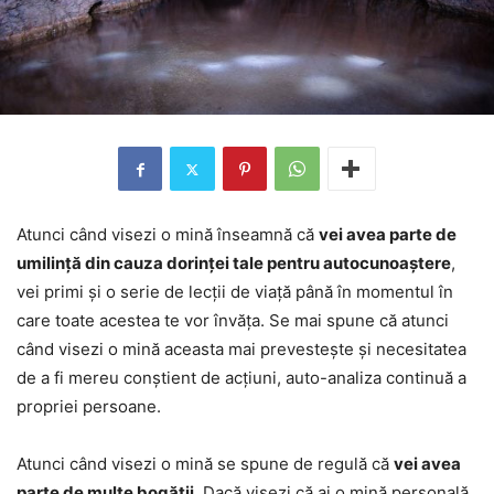
Atunci când visezi o mină înseamnă că
vei avea parte de
umilință din cauza dorinței tale pentru autocunoaștere
,
vei primi și o serie de lecții de viață până în momentul în
care toate acestea te vor învăța. Se mai spune că atunci
când visezi o mină aceasta mai prevestește și necesitatea
de a fi mereu conștient de acțiuni, auto-analiza continuă a
propriei persoane.
Atunci când visezi o mină se spune de regulă că
vei avea
parte de multe bogății
. Dacă visezi că ai o mină personală