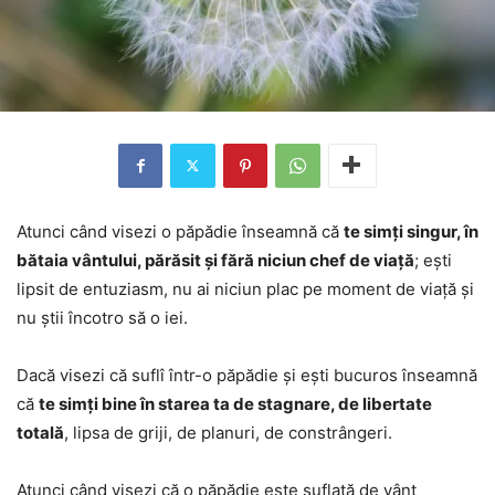
Atunci când visezi o păpădie înseamnă că
te simți singur, în
bătaia vântului, părăsit și fără niciun chef de viață
; ești
lipsit de entuziasm, nu ai niciun plac pe moment de viață și
nu știi încotro să o iei.
Dacă visezi că suflî într-o păpădie și ești bucuros înseamnă
că
te simți bine în starea ta de stagnare, de libertate
totală
, lipsa de griji, de planuri, de constrângeri.
Atunci când visezi că o păpădie este suflată de vânt