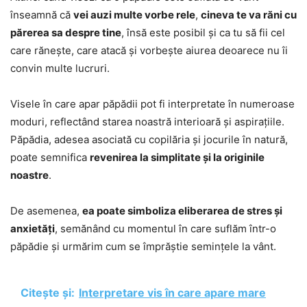
înseamnă că
vei auzi multe vorbe rele
,
cineva te va răni cu
părerea sa despre tine
, însă este posibil și ca tu să fii cel
care rănește, care atacă și vorbește aiurea deoarece nu îi
convin multe lucruri.
Visele în care apar păpădii pot fi interpretate în numeroase
moduri, reflectând starea noastră interioară și aspirațiile.
Păpădia, adesea asociată cu copilăria și jocurile în natură,
poate semnifica
revenirea la simplitate și la originile
noastre
.
De asemenea,
ea poate simboliza eliberarea de stres și
anxietăți
, semănând cu momentul în care suflăm într-o
păpădie și urmărim cum se împrăștie semințele la vânt.
Citește și:
Interpretare vis în care apare mare