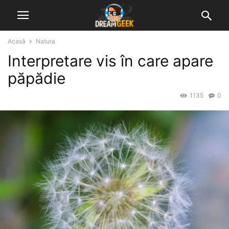
Acasă
Natura
Interpretare vis în care apare
păpădie
1135
0