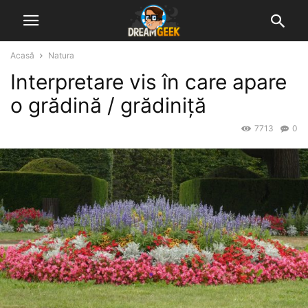
Acasă
Natura
Interpretare vis în care apare
o grădină / grădiniță
7713
0