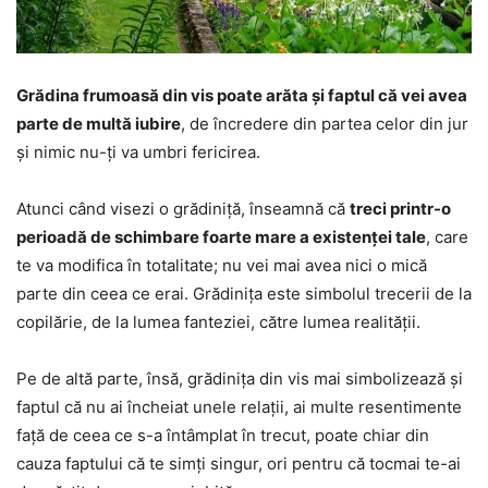
Grădina frumoasă din vis poate arăta și faptul că vei avea
parte de multă iubire
, de încredere din partea celor din jur
și nimic nu-ți va umbri fericirea.
Atunci când visezi o grădiniță, înseamnă că
treci printr-o
perioadă de schimbare foarte mare a existenței tale
, care
te va modifica în totalitate; nu vei mai avea nici o mică
parte din ceea ce erai. Grădinița este simbolul trecerii de la
copilărie, de la lumea fanteziei, către lumea realității.
Pe de altă parte, însă, grădinița din vis mai simbolizează și
faptul că nu ai încheiat unele relații, ai multe resentimente
față de ceea ce s-a întâmplat în trecut, poate chiar din
cauza faptului că te simți singur, ori pentru că tocmai te-ai