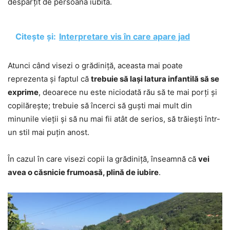
despărțit de persoana iubită.
Citește și:
Interpretare vis în care apare jad
Atunci când visezi o grădiniță, aceasta mai poate
reprezenta și faptul că
trebuie să lași latura infantilă să se
exprime
, deoarece nu este niciodată rău să te mai porți și
copilărește; trebuie să încerci să guști mai mult din
minunile vieții și să nu mai fii atât de serios, să trăiești într-
un stil mai puțin anost.
În cazul în care visezi copii la grădiniță, înseamnă că
vei
avea o căsnicie frumoasă, plină de iubire
.