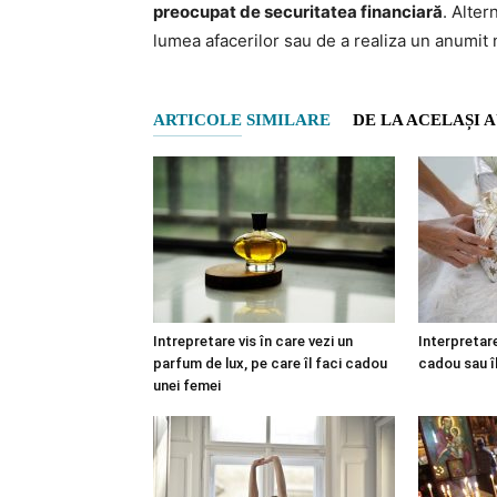
preocupat de securitatea financiară
. Alter
lumea afacerilor sau de a realiza un anumit 
ARTICOLE SIMILARE
DE LA ACELAȘI 
Intrepretare vis în care vezi un
Interpretare
parfum de lux, pe care îl faci cadou
cadou sau î
unei femei