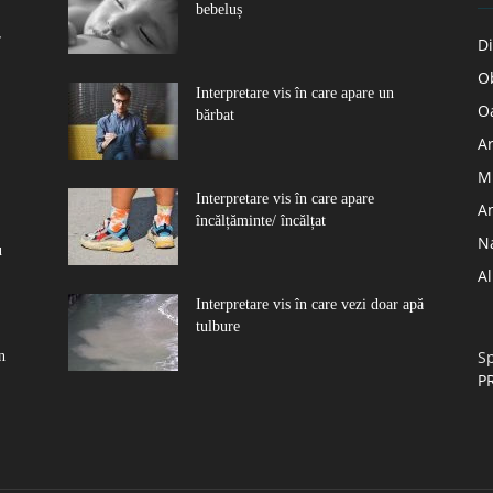
bebeluș
r
Di
Ob
Interpretare vis în care apare un
O
bărbat
Ar
Mu
Interpretare vis în care apare
A
încălțăminte/ încălțat
N
u
A
Interpretare vis în care vezi doar apă
tulbure
Sp
n
P