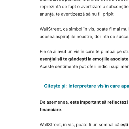
reprezintă de fapt o avertizare a subconștien
anunță, te avertizează să nu fii pripit.
WallStreet, ca simbol în vis, poate fi mai mul
adesea aspirațiile noastre, dorința de succ
Fie că ai avut un vis în care te plimbai pe st
esențial să te gândești la emoțiile asociate
Aceste sentimente pot oferi indicii suplime
Citește și:
Interpretare vis în care apa
De asemenea,
este important să reflectezi l
financiare
.
WallStreet, în vis, poate fi un semnal că
ești