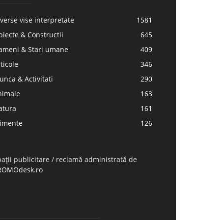
verse vise interpretate
1581
iecte & Constructii
645
ameni & Stari umane
409
ticole
346
nca & Activitati
290
nimale
163
atura
161
limente
126
ații publicitare / reclamă administrată de
ROMOdesk.ro