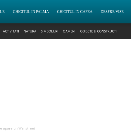
OLE
GHICITUL IN PALMA
GHICITUL IN CAFEA
DESPRE VISE
ACTIVITATI
NATURA
SIMBOLURI
OAMENI
OBIECTE & CONSTRUCTII
re apare un Wallstreet