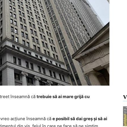
 Street înseamnă că
trebuie să ai mare grijă cu
V
aci vreo acțiune înseamnă că
e posibil să dai greș și să ai
imentul din vis, felul în care ne face să ne simțim,