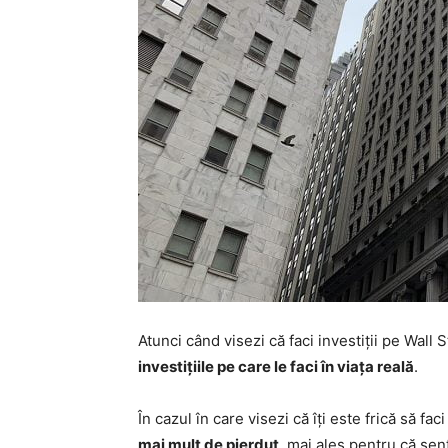
Atunci când visezi că faci investiții pe Wall
investițiile pe care le faci în viața reală
.
În cazul în care visezi că îți este frică să f
mai mult de pierdut
, mai ales pentru că sent