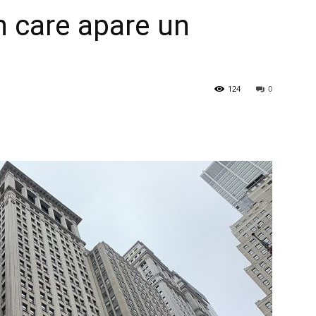
în care apare un
124
0