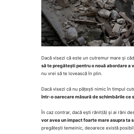
Dacă visezi că este un cutremur mare și căde
să te pregătești pentru o nouă abordare a vi
nu vrei să te lovească în plin.
Dacă visezi că nu pățești nimic în timpul c
într-o oarecare măsură de schimbările ce 
În caz contrar, dacă ești rănit(ă) și ai răni
vor avea un impact foarte mare asupra ta sa
pregătești temeinic, deoarece există posibili