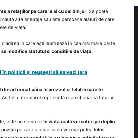
 a relațiilor pe care le ai cu cei din jur
. Se poate
ei căuta alte anturaje sau alte persoane alături de care
ele de viață.
 clădirea în care ești ilustrează în cea mai mare parte
i se modifice statutul și condițiile de viață
.
i în politică și reușești să salvezi țara
ți le-ai format până în prezent și felul în care te
. Astfel, cutremurul reprezintă repoziționarea tuturor
ește, este un semn că
în viața reală vei suferi pe deplin
e poziția pe care o ocupi și nu vei mai putea folosi
nizează mari greutăți în a reîncepe o activitate care