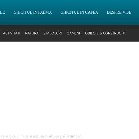
OLE
GHICITUL IN PALMA
GHICITUL IN CAFEA
DESPRE VISE
ACTIVITATI
NATURA
SIMBOLURI
OAMENI
OBIECTE & CONSTRUCTII
 care blocul în care ești se prăbușește în timpul...