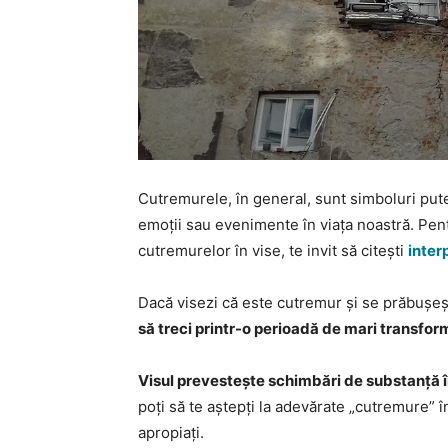
Cutremurele, în general, sunt simboluri pute
emoții sau evenimente în viața noastră. Pent
cutremurelor în vise, te invit să citești
inter
Dacă visezi că este cutremur și se prăbușeșt
să treci printr-o perioadă de mari transform
Visul prevestește schimbări de substanță în
poți să te aștepți la adevărate „cutremure” în
apropiați.