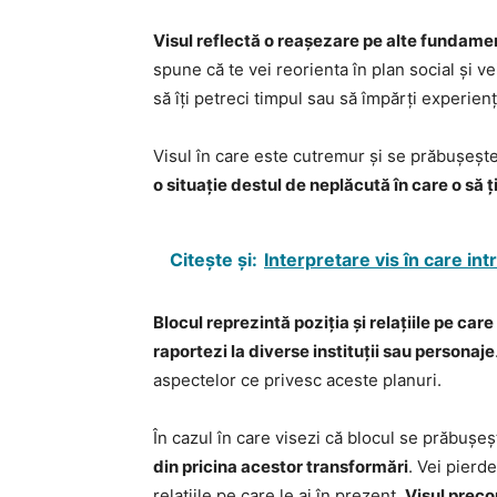
Visul reflectă o reașezare pe alte fundamente
spune că te vei reorienta în plan social și v
să îți petreci timpul sau să împărți experienț
Visul în care este cutremur și se prăbușește
o situație destul de neplăcută în care o să ț
Citește și:
Interpretare vis în care intr
Blocul reprezintă poziția și relațiile pe care 
raportezi la diverse instituții sau personaje
aspectelor ce privesc aceste planuri.
În cazul în care visezi că blocul se prăbuș
din pricina acestor transformări
. Vei pierd
relațiile pe care le ai în prezent.
Visul preco