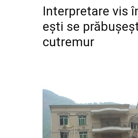
Interpretare vis î
ești se prăbușeșt
cutremur