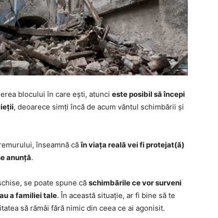
rea blocului în care ești, atunci
este posibil să începi
eții
, deoarece simți încă de acum vântul schimbării și
utremurului, înseamnă că
în viața reală vei fi protejat(ă)
se anunță
.
 deschise, se poate spune că
schimbările ce vor surveni
u a familiei tale
. În această situație, ar fi bine să te
tatea să rămâi fără nimic din ceea ce ai agonisit.