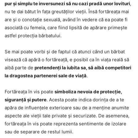
pur și simplu te inversunezi să nu cazi pradă unor lovituri
,
nu te dai bătut în fața greutăților vieții. Însă fortăreața mai
are și o conotație sexuală, având în vedere că ea poate fi
asociată cu femeia, care fiind lipsită de apărare primește
astfel protecția bărbatului.
Se mai poate vorbi și de faptul că atunci când un bărbat
visează că apără o fortăreață, e posibil ca în viața reală să
aibă parte de
pretendenți la iubita sa, să aibă competitori
la dragostea partenerei sale de viață
.
Fortăreața în vis poate
simboliza nevoia de protecție,
siguranță și putere
. Acesta poate indica dorința de a te
apăra de influențele exterioare sau de a menține anumite
aspecte ale vieții tale private și securizate. De asemenea,
fortăreața în vis poate reprezenta sentimente de izolare
sau de separare de restul lumii.