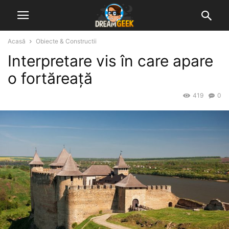
Acasă
Obiecte & Constructii
Interpretare vis în care apare
o fortăreață
419
0