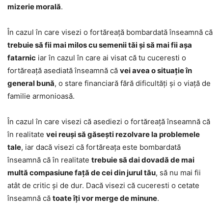
mizerie morală
.
În cazul în care visezi o fortăreață bombardată înseamnă că
trebuie să fii mai milos cu semenii tăi și să mai fii așa
fatarnic
iar în cazul în care ai visat că tu cuceresti o
fortăreață asediată înseamnă că
vei avea o situație în
general bună
, o stare financiară fără dificultăți și o viață de
familie armonioasă.
În cazul în care visezi că asediezi o fortăreață înseamnă că
în realitate
vei reuși să găsești rezolvare la problemele
tale
, iar dacă visezi că fortăreața este bombardată
înseamnă că în realitate
trebuie să dai dovadă de mai
multă compasiune față de cei din jurul tău
, să nu mai fii
atât de critic și de dur. Dacă visezi că cuceresti o cetate
înseamnă că
toate îți vor merge de minune
.