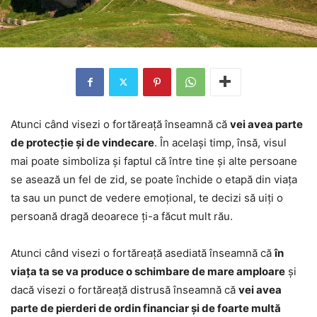
Atunci când visezi o fortăreață înseamnă că
vei avea parte
de protecție și de vindecare
. În același timp, însă, visul
mai poate simboliza și faptul că între tine și alte persoane
se asează un fel de zid, se poate închide o etapă din viața
ta sau un punct de vedere emoțional, te decizi să uiți o
persoană dragă deoarece ți-a făcut mult rău.
Atunci când visezi o fortăreață asediată înseamnă că
în
viața ta se va produce o schimbare de mare amploare
și
dacă visezi o fortăreață distrusă înseamnă că
vei avea
parte de pierderi de ordin financiar și de foarte multă