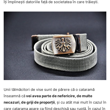
îți împlinești datoriile față de societatea în care trăiești.
Unii tălmăcitori de vise sunt de părere că o cataramă
înseamnă că
vei avea parte de nefericire, de multe
necazuri, de griji de proporții
, și cu atât mai mult în cazul în
care catarama apare ca fiind deschisă sau ruptă. În cazul în