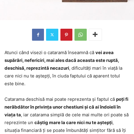
Atunci când visezi o cataramă înseamnă că
vei avea
supărări, nefericiri, mai ales dacă aceasta este ruptă,
deschisă, reprezintă necazuri
, dificultăți mari în viață la
care nici nu te aștepți, în ciuda faptului că aparent totul
este bine.
Catarama deschisă mai poate reprezenta și faptul că
poți fi
nerăbdător în privința unor chestiuni și că ai îndoieli în
viața ta
, iar catarama simplă de cele mai multe ori poate să
reprezinte un
câștig mare la care nici nu te aștepți
,
situația financiară ți se poate îmbunătăți simțitor fără să îți