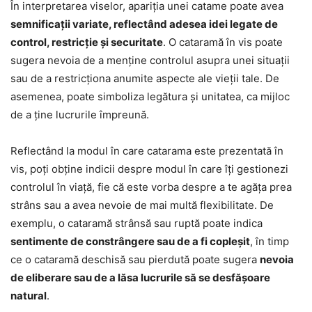
În interpretarea viselor, apariția unei catame poate avea
semnificații variate, reflectând adesea idei legate de
control, restricție și securitate
. O cataramă în vis poate
sugera nevoia de a menține controlul asupra unei situații
sau de a restricționa anumite aspecte ale vieții tale. De
asemenea, poate simboliza legătura și unitatea, ca mijloc
de a ține lucrurile împreună.
Reflectând la modul în care catarama este prezentată în
vis, poți obține indicii despre modul în care îți gestionezi
controlul în viață, fie că este vorba despre a te agăța prea
strâns sau a avea nevoie de mai multă flexibilitate. De
exemplu, o cataramă strânsă sau ruptă poate indica
sentimente de constrângere sau de a fi copleșit
, în timp
ce o cataramă deschisă sau pierdută poate sugera
nevoia
de eliberare sau de a lăsa lucrurile să se desfășoare
natural
.