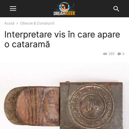
Acasă
Obiecte & Constructii
Interpretare vis în care apare
o cataramă
285
0