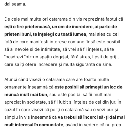
dai seama.
De cele mai multe ori catarama din vis reprezintă faptul că
ești o fire prietenoasă, un om de încredere, ai parte de
prieteni buni, te înțelegi cu toată lumea
, mai ales cu cei
față de care manifesti interese comune, însă este posibil
să ai nevoie și de intimitate, să vrei să fii înțeles, să te
încadrezi într-un spațiu degajat, fără stres, lipsit de griji,
care să îți ofere încredere și multă siguranță de sine.
Atunci când visezi o cataramă care are foarte multe
ornamente înseamnă că
este posibil să primești un loc de
muncă mult mai bun
, sau este posibil să fii mult mai
apreciat în societate, să fii iubit și înțeles de cei din jur. În
cazul în care visezi că porți o cataramă sau o vezi pur și
simplu în vis înseamnă că
va trebui să încerci să-ți dai mai
mult interesul în comunitate
, având în vedere că nu prea