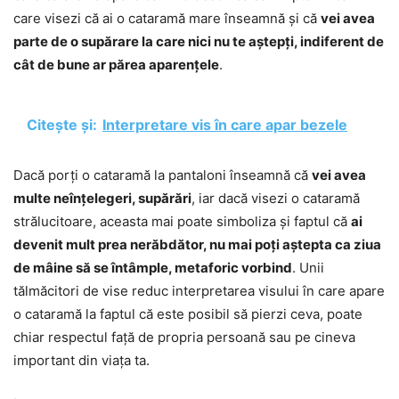
care visezi că ai o cataramă mare înseamnă și că
vei avea
parte de o supărare la care nici nu te aștepți, indiferent de
cât de bune ar părea aparențele
.
Citește și:
Interpretare vis în care apar bezele
Dacă porți o cataramă la pantaloni înseamnă că
vei avea
multe neînțelegeri, supărări
, iar dacă visezi o cataramă
strălucitoare, aceasta mai poate simboliza și faptul că
ai
devenit mult prea nerăbdător, nu mai poți aștepta ca ziua
de mâine să se întâmple, metaforic vorbind
. Unii
tălmăcitori de vise reduc interpretarea visului în care apare
o cataramă la faptul că este posibil să pierzi ceva, poate
chiar respectul față de propria persoană sau pe cineva
important din viața ta.