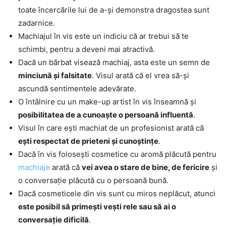
toate încercările lui de a-și demonstra dragostea sunt
zadarnice.
Machiajul în vis este un indiciu că ar trebui să te
schimbi, pentru a deveni mai atractivă.
Dacă un bărbat visează machiaj, asta este un semn de
minciună și falsitate
. Visul arată că el vrea să-și
ascundă sentimentele adevărate.
O întâlnire cu un make-up artist în vis înseamnă și
posibilitatea de a cunoaște o persoană influentă
.
Visul în care ești machiat de un profesionist arată că
ești respectat de prieteni și cunoștințe
.
Dacă în vis folosești cosmetice cu aromă plăcută pentru
machiaje
arată că
vei avea o stare de bine, de fericire
și
o conversație plăcută cu o persoană bună.
Dacă cosmeticele din vis sunt cu miros neplăcut, atunci
este posibil să primești vești rele sau să ai o
conversație dificilă
.