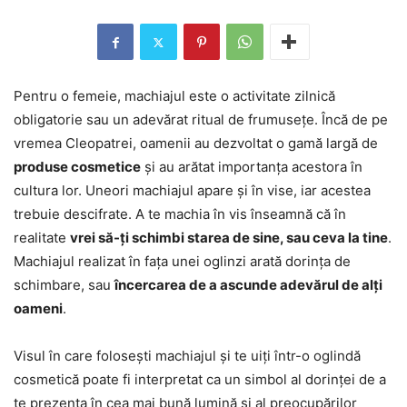
Pentru o femeie, machiajul este o activitate zilnică
obligatorie sau un adevărat ritual de frumusețe. Încă de pe
vremea Cleopatrei, oamenii au dezvoltat o gamă largă de
produse cosmetice
și au arătat importanța acestora în
cultura lor. Uneori machiajul apare și în vise, iar acestea
trebuie descifrate. A te machia în vis înseamnă că în
realitate
vrei să-ți schimbi starea de sine, sau ceva la tine
.
Machiajul realizat în fața unei oglinzi arată dorința de
schimbare, sau
încercarea de a ascunde adevărul de alți
oameni
.
Visul în care folosești machiajul și te uiți într-o oglindă
cosmetică poate fi interpretat ca un simbol al dorinței de a
te prezenta în cea mai bună lumină și al preocupărilor