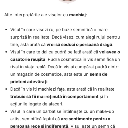
Alte interpretările ale viselor cu
machiaj
:
Visul în care visezi ruj pe buze semnifică o mare
surpriză în realitate. Dacă visezi cum alegi rujul pentru
tine, asta arată că
vrei să seduci o persoană dragă
.
Visul în care te dai cu pudră pe față arată că
vei avea o
căsătorie reușită
. Pudra cosmetică în vis semnifică un
rival în viața reală. Dacă în vis ai cumpărat pudră dintr-
un magazin de cosmetice, asta este un
semn de
prieteni adevărați
.
Dacă în vis îți machiezi fața, asta arată că în realitate
trebuie să fii mai reținută în comportament
și în
acțiunile legate de afaceri.
Visul în care un bărbat se întâlnește cu un make-up
artist semnifică faptul că
are sentimente pentru o
persoană rece și indiferentă
. Visul este un semn că