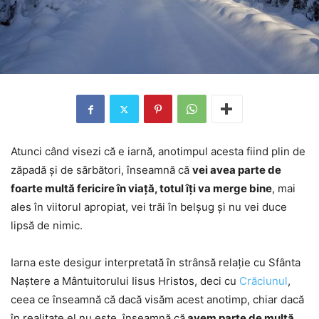
Atunci când visezi că e iarnă, anotimpul acesta fiind plin de
zăpadă și de sărbători, înseamnă că
vei avea parte de
foarte multă fericire în viață, totul îți va merge bine
, mai
ales în viitorul apropiat, vei trăi în belșug și nu vei duce
lipsă de nimic.
Iarna este desigur interpretată în strânsă relație cu Sfânta
Naștere a Mântuitorului Iisus Hristos, deci cu
Crăciunul
,
ceea ce înseamnă că dacă visăm acest anotimp, chiar dacă
în realitate el nu este, înseamnă că
avem parte de multă