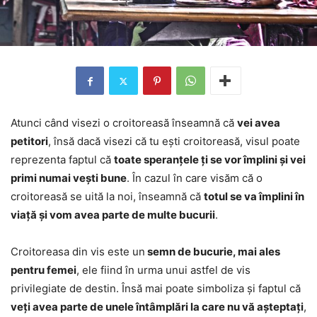
Atunci când visezi o croitoreasă înseamnă că
vei avea
petitori
, însă dacă visezi că tu ești croitoreasă, visul poate
reprezenta faptul că
toate speranțele ți se vor împlini și vei
primi numai vești bune
. În cazul în care visăm că o
croitoreasă se uită la noi, înseamnă că
totul se va împlini în
viață și vom avea parte de multe bucurii
.
Croitoreasa din vis este un
semn de bucurie, mai ales
pentru femei
, ele fiind în urma unui astfel de vis
privilegiate de destin. Însă mai poate simboliza și faptul că
veți avea parte de unele întâmplări la care nu vă așteptați
,