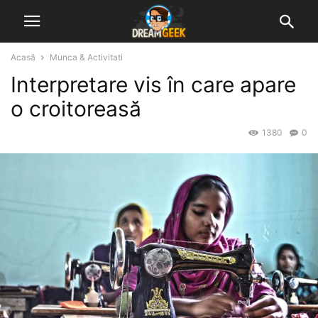
Acasă
Munca & Activitati
Interpretare vis în care apare
o croitoreasă
1380
0