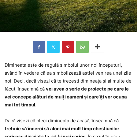
Dimineața este de regulă simbolul unor noi începuturi,
având în vedere că ea simbolizează astfel venirea unei zile
noi. Deci, dacă visezi că te trezești dimineața și ai multe de
făcut, înseamnă că
vei avea o serie de proiecte pe care le
vei concepe alături de mulți oameni și care îți vor ocupa
mai tot timpul
.
Dacă visezi că pleci dimineața de acasă, înseamnă că
trebuie să încerci să aloci mai mult timp chestiunilor
serioase din viața ta, să fii mai serios
. În cazul în care