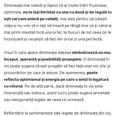
Dimineața mai relevă și faptul că ai multe trăiri frumoase,
optimiste,
nu te lași întristat cu una cu două și de regulă tu
ești cel care animă pe ceilalți
, mai ales pentru că iubești
viața și nu vrei să o lași să treacă pe lângă tine ca și când ai
mai primi imediat încă una la fel, te bucuri de tot ceea ce te
înconjoară și reușești să faci din orice zi una perfectă.
Visul în care apare dimineața adesea
simbolizează un nou
început, speranță și posibilități proaspete
. O dimineață în
vis poate sugera că ești pregătit să faci față unei noi zile și
provocărilor pe care le aduce. De asemenea,
poate
reflecta optimismul și energia pe care o simți în legătură
cu viitorul
. Pe de altă parte, dacă dimineața în vis este
întunecată sau tulbure, acest lucru poate sugera anxietate
sau nesiguranță legate de ceea ce urmează.
Reflectând la sentimentele tale legate de dimineața din vis,