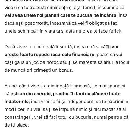
visezi că te trezești dimineața și ești fericit, înseamnă că
vei avea unele noi planuri care te bucură, te încântă
, însă
dacă ești posomorât, înseamnă că vei fi obligat să faci
unele schimbări în viața ta și asta nu prea te face fericit.
Dacă visezi o dimineață însorită, înseamnă și că
îți vor
crește foarte repede resursele financiare
, poate că vei
câștiga la un joc de noroc sau ți se mărește salariul la locul
de muncă ori primești un bonus.
Atunci când visezi o dimineață frumoasă, se mai spune și
că
ești un om energic, practic, îți faci cu plăcere toate
îndatoririle
, însă vrei să fii și independent, să te exprimi în
mod liber, nu vrei să ți se impună nimic și nici măcar să ai
constrângeri, vrei să faci totul cu bucurie, numai pentru că
ție îți place.