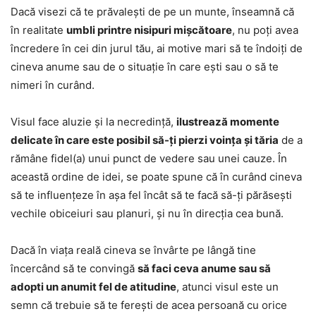
Dacă visezi că te prăvalești de pe un munte, înseamnă că
în realitate
umbli printre nisipuri mișcătoare
, nu poți avea
încredere în cei din jurul tău, ai motive mari să te îndoiți de
cineva anume sau de o situație în care ești sau o să te
nimeri în curând.
Visul face aluzie și la necredință,
ilustrează momente
delicate în care este posibil să-ți pierzi voința și tăria
de a
rămâne fidel(a) unui punct de vedere sau unei cauze. În
această ordine de idei, se poate spune că în curând cineva
să te influențeze în așa fel încât să te facă să-ți părăsești
vechile obiceiuri sau planuri, și nu în direcția cea bună.
Dacă în viața reală cineva se învârte pe lângă tine
încercând să te convingă
să faci ceva anume sau să
adopti un anumit fel de atitudine
, atunci visul este un
semn că trebuie să te ferești de acea persoană cu orice