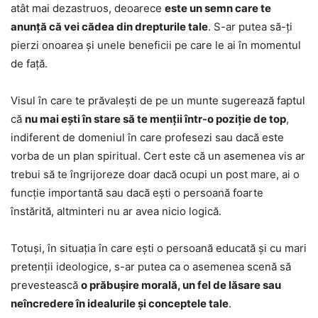
atât mai dezastruos, deoarece
este un semn care te
anunță că vei cădea din drepturile tale
. S-ar putea să-ți
pierzi onoarea și unele beneficii pe care le ai în momentul
de față.
Visul în care te prăvalești de pe un munte sugerează faptul
că
nu mai ești în stare să te menții într-o poziție de top
,
indiferent de domeniul în care profesezi sau dacă este
vorba de un plan spiritual. Cert este că un asemenea vis ar
trebui să te îngrijoreze doar dacă ocupi un post mare, ai o
funcție importantă sau dacă ești o persoană foarte
înstărită, altminteri nu ar avea nicio logică.
Totuși, în situația în care ești o persoană educată și cu mari
pretenții ideologice, s-ar putea ca o asemenea scenă să
prevestească
o prăbușire morală, un fel de lăsare sau
neîncredere în idealurile și conceptele tale
.