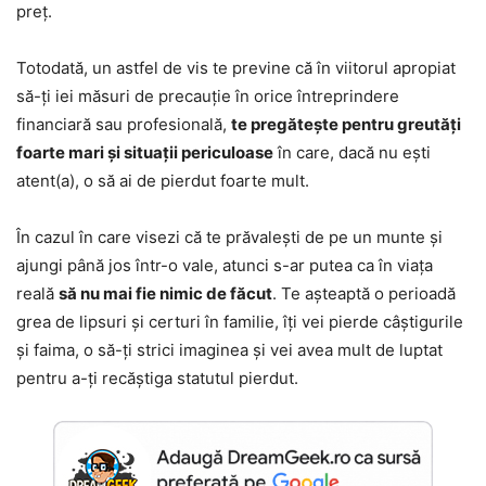
preț.
Totodată, un astfel de vis te previne că în viitorul apropiat
să-ți iei măsuri de precauție în orice întreprindere
financiară sau profesională,
te pregătește pentru greutăți
foarte mari și situații periculoase
în care, dacă nu ești
atent(a), o să ai de pierdut foarte mult.
În cazul în care visezi că te prăvalești de pe un munte și
ajungi până jos într-o vale, atunci s-ar putea ca în viața
reală
să nu mai fie nimic de făcut
. Te așteaptă o perioadă
grea de lipsuri și certuri în familie, îți vei pierde câștigurile
și faima, o să-ți strici imaginea și vei avea mult de luptat
pentru a-ți recăștiga statutul pierdut.