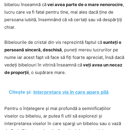
bibelou înseamnă că
vei avea parte de o mare nenorocire
,
lucru care va fi fatal pentru tine, mai ales dacă ține de
persoana iubită, însemnând că vă certați sau vă despărțiți
chiar.
Bibelourile de cristal din vis reprezintă faptul că
sunteți o
persoană sinceră, deschisă
, puneți mereu lucrurilor pe
nume iar acest fapt vă face să fiți foarte apreciat, însă dacă
vedeți bibelouri în vitrină înseamnă că
veți avea un necaz
de proporții
, o supărare mare.
Citește și:
Interpretare vis în care apare pilă
Pentru o înțelegere și mai profundă a semnificațiilor
viselor cu bibelou, ar putea fi util să explorezi și
interpretarea viselor în care spargi un bibelou sau o vază