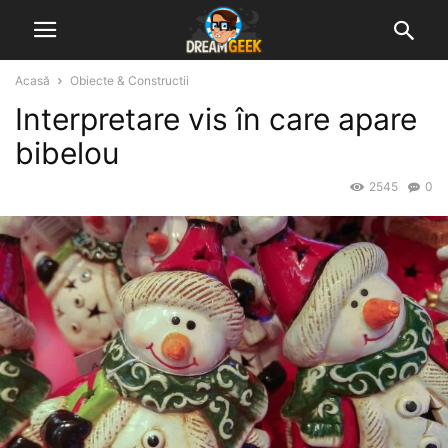
Acasă
Obiecte & Constructii
Interpretare vis în care apare
bibelou
2545
0