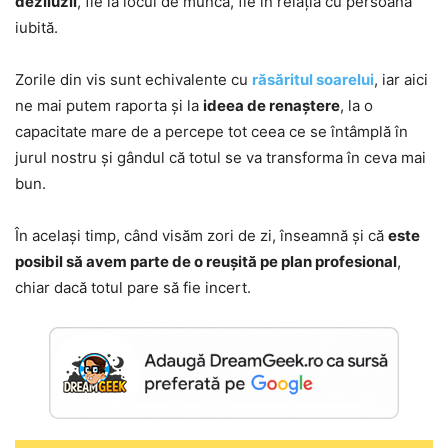
deziluzii
, fie la locul de muncă, fie în relația cu persoana
iubită.
Zorile din vis sunt echivalente cu
răsăritul soarelui
, iar aici
ne mai putem raporta și la
ideea de renaștere
, la o
capacitate mare de a percepe tot ceea ce se întâmplă în
jurul nostru și gândul că totul se va transforma în ceva mai
bun.
În același timp, când visăm zori de zi, înseamnă și că
este
posibil să avem parte de o reușită pe plan profesional
,
chiar dacă totul pare să fie incert.