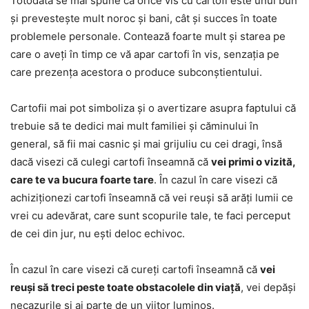
Totodată se mai spune că orice vis cu cartofi este unul bun
și prevestește mult noroc și bani, cât și succes în toate
problemele personale. Contează foarte mult și starea pe
care o aveți în timp ce vă apar cartofi în vis, senzația pe
care prezența acestora o produce subconștientului.
Cartofii mai pot simboliza și o avertizare asupra faptului că
trebuie să te dedici mai mult familiei și căminului în
general, să fii mai casnic și mai grijuliu cu cei dragi, însă
dacă visezi că culegi cartofi înseamnă că
vei primi o vizită,
care te va bucura foarte tare
. În cazul în care visezi că
achiziționezi cartofi înseamnă că vei reuși să arăți lumii ce
vrei cu adevărat, care sunt scopurile tale, te faci perceput
de cei din jur, nu ești deloc echivoc.
În cazul în care visezi că cureți cartofi înseamnă că
vei
reuși să treci peste toate obstacolele din viață
, vei depăși
necazurile și ai parte de un viitor luminos.