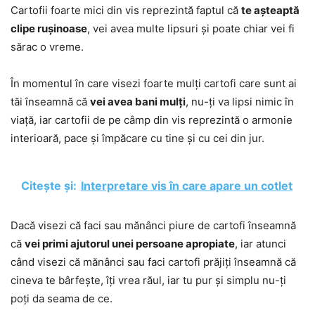
Cartofii foarte mici din vis reprezintă faptul că
te așteaptă
clipe rușinoase
, vei avea multe lipsuri și poate chiar vei fi
sărac o vreme.
În momentul în care visezi foarte mulți cartofi care sunt ai
tăi înseamnă că
vei avea bani mulți
, nu-ți va lipsi nimic în
viață, iar cartofii de pe câmp din vis reprezintă o armonie
interioară, pace și împăcare cu tine și cu cei din jur.
Citește și:
Interpretare vis în care apare un cotlet
Dacă visezi că faci sau mănânci piure de cartofi înseamnă
că
vei primi ajutorul unei persoane apropiate
, iar atunci
când visezi că mănânci sau faci cartofi prăjiți înseamnă că
cineva te bârfește, îți vrea răul, iar tu pur și simplu nu-ți
poți da seama de ce.