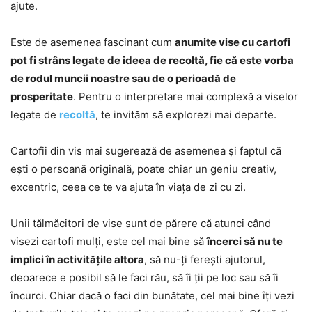
ajute.
Este de asemenea fascinant cum
anumite vise cu cartofi
pot fi strâns legate de ideea de recoltă, fie că este vorba
de rodul muncii noastre sau de o perioadă de
prosperitate
. Pentru o interpretare mai complexă a viselor
legate de
recoltă
, te invităm să explorezi mai departe.
Cartofii din vis mai sugerează de asemenea și faptul că
ești o persoană originală, poate chiar un geniu creativ,
excentric, ceea ce te va ajuta în viața de zi cu zi.
Unii tălmăcitori de vise sunt de părere că atunci când
visezi cartofi mulți, este cel mai bine să
încerci să nu te
implici în activitățile altora
, să nu-ți ferești ajutorul,
deoarece e posibil să le faci rău, să îi ții pe loc sau să îi
încurci. Chiar dacă o faci din bunătate, cel mai bine îți vezi