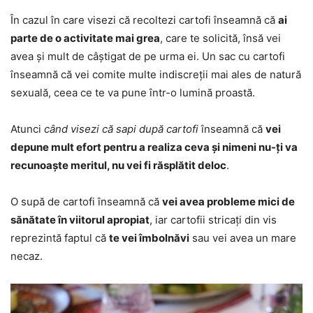
În cazul în care visezi că recoltezi cartofi înseamnă că
ai
parte de o activitate mai grea
, care te solicită, însă vei
avea și mult de câștigat de pe urma ei. Un sac cu cartofi
înseamnă că vei comite multe indiscreții mai ales de natură
sexuală, ceea ce te va pune într-o lumină proastă.
Atunci
când visezi că sapi după cartofi
înseamnă că
vei
depune mult efort pentru a realiza ceva și nimeni nu-ți va
recunoaște meritul, nu vei fi răsplătit deloc
.
O supă de cartofi înseamnă că
vei avea probleme mici de
sănătate în viitorul apropiat
, iar cartofii stricați din vis
reprezintă faptul că
te vei îmbolnăvi
sau vei avea un mare
necaz.