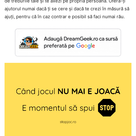
de treburile tale și te axezi pe propria persoană. Oferă-ți
ajutorul numai dacă ți se cere și dacă te crezi în măsură să
ajuți, pentru că în caz contrar e posibil să faci numai rău.