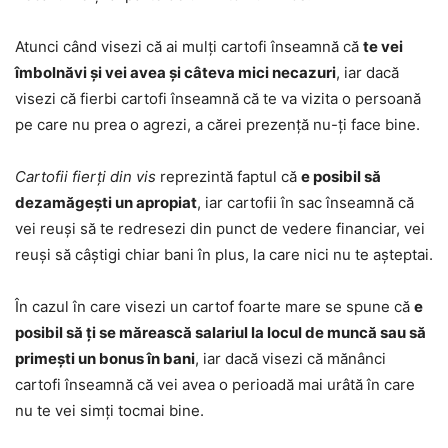
Atunci când visezi că ai mulți cartofi înseamnă că
te vei
îmbolnăvi și vei avea și câteva mici necazuri
, iar dacă
visezi că fierbi cartofi înseamnă că te va vizita o persoană
pe care nu prea o agrezi, a cărei prezență nu-ți face bine.
Cartofii fierți din vis
reprezintă faptul că
e posibil să
dezamăgești un apropiat
, iar cartofii în sac înseamnă că
vei reuși să te redresezi din punct de vedere financiar, vei
reuși să câștigi chiar bani în plus, la care nici nu te așteptai.
În cazul în care visezi un cartof foarte mare se spune că
e
posibil să ți se mărească salariul la locul de muncă sau să
primești un bonus în bani
, iar dacă visezi că mănânci
cartofi înseamnă că vei avea o perioadă mai urâtă în care
nu te vei simți tocmai bine.