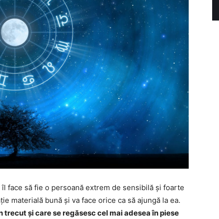
 îl face să fie o persoană extrem de sensibilă și foarte
ație materială bună și va face orice ca să ajungă la ea.
n trecut și care se regăsesc cel mai adesea în piese