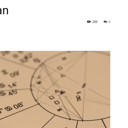
an
250
0