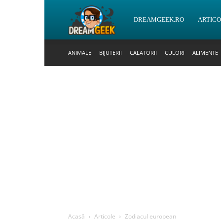
DreamGeek.ro
DREAMGEEK.RO
ARTIC
ANIMALE
BIJUTERII
CALATORII
CULORI
ALIMENTE
Acasă
Articole
Zodiacul european