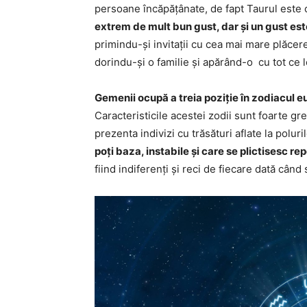
persoane încăpățânate, de fapt Taurul este
extrem de mult bun gust, dar și un gust est
primindu-și invitații cu cea mai mare plăcer
dorindu-și o familie și apărând-o cu tot ce le
Gemenii ocupă a treia poziție în zodiacul 
Caracteristicile acestei zodii sunt foarte gr
prezenta indivizi cu trăsături aflate la polur
poți baza, instabile și care se plictisesc re
fiind indiferenți și reci de fiecare dată când