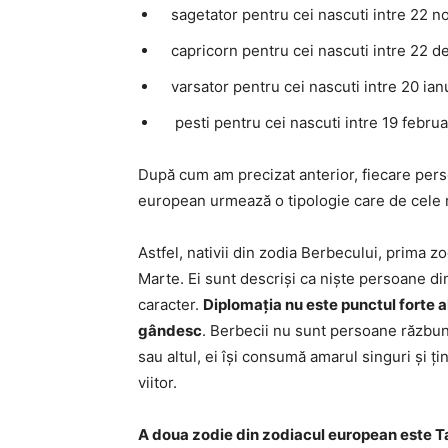
sagetator pentru cei nascuti intre 22 n
capricorn pentru cei nascuti intre 22 de
varsator pentru cei nascuti intre 20 ianu
pesti pentru cei nascuti intre 19 februar
După cum am precizat anterior, fiecare pers
european urmează o tipologie care de cele m
Astfel, nativii din zodia Berbecului, prima 
Marte. Ei sunt descriși ca niște persoane din
caracter.
Diplomația nu este punctul forte a
gândesc
. Berbecii nu sunt persoane răzbunăt
sau altul, ei își consumă amarul singuri și ț
viitor.
A doua zodie din zodiacul european este T