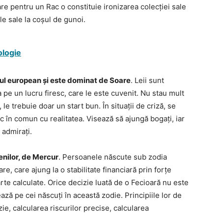
e pentru un Rac o constituie ironizarea colecției sale
le sale la coșul de gunoi.
ologie
cul european și este dominat de Soare
. Leii sunt
pe un lucru firesc, care le este cuvenit. Nu stau mult
le trebuie doar un start bun. În situații de criză, se
mic în comun cu realitatea. Visează să ajungă bogați, iar
 admirați.
enilor, de Mercur
. Persoanele născute sub zodia
, care ajung la o stabilitate financiară prin forțe
rte calculate. Orice decizie luată de o Fecioară nu este
ză pe cei născuți în această zodie. Principiile lor de
zie, calcularea riscurilor precise, calcularea