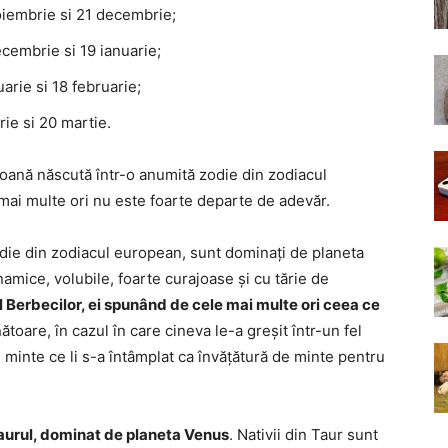
oiembrie si 21 decembrie;
cembrie si 19 ianuarie;
arie si 18 februarie;
ie si 20 martie.
oană născută într-o anumită zodie din zodiacul
ai multe ori nu este foarte departe de adevăr.
zodie din zodiacul european, sunt dominați de planeta
amice, volubile, foarte curajoase și cu tărie de
l Berbecilor, ei spunând de cele mai multe ori ceea ce
oare, în cazul în care cineva le-a greșit într-un fel
in minte ce li s-a întâmplat ca învățătură de minte pentru
aurul, dominat de planeta Venus
. Nativii din Taur sunt