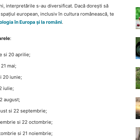
i, interpretările s-au diversificat. Dacă dorești să
n spațiul european, inclusiv în cultura românească, te
ologia în Europa și la români
.
arele
:
 si 20 aprilie;
 21 mai;
 20 iunie;
 iulie;
22 august;
ust si 22 septembrie;
tembrie si 22 octombrie;
tombrie si 21 noiembrie;