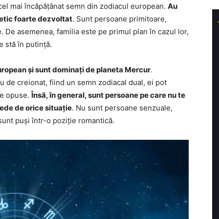
 cel mai încăpățânat semn din zodiacul european.
Au
etic foarte dezvoltat
. Sunt persoane primitoare,
e. De asemenea, familia este pe primul plan în cazul lor,
 stă în putință.
european și sunt dominați de planeta Mercur
.
eu de creionat, fiind un semn zodiacal dual, ei pot
ile opuse.
Însă, în general, sunt persoane pe care nu te
pede de orice situație
. Nu sunt persoane senzuale,
 sunt puși într-o poziție romantică.