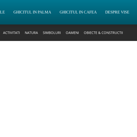
OLE
GHICITUL IN PALMA
GHICITUL IN CAFEA
DESPRE VISE
ACTIVITATI
NATURA
SIMBOLURI
OAMENI
OBIECTE & CONSTRUCTII