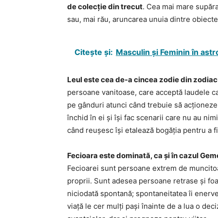
de colecție din trecut
. Cea mai mare supărar
sau, mai rău, aruncarea unuia dintre obiecte
Citește și:
Masculin și Feminin în astr
Leul este cea de-a cincea zodie din zodia
persoane vanitoase, care acceptă laudele ca 
pe gânduri atunci când trebuie să acționeze, 
închid în ei și își fac scenarii care nu au ni
când reușesc își etalează bogăția pentru a fi
Fecioara este dominată, ca și în cazul Gem
Fecioarei sunt persoane extrem de muncitoare
proprii. Sunt adesea persoane retrase și foa
niciodată spontană; spontaneitatea îi enervea
viață le cer mulți pași înainte de a lua o deci