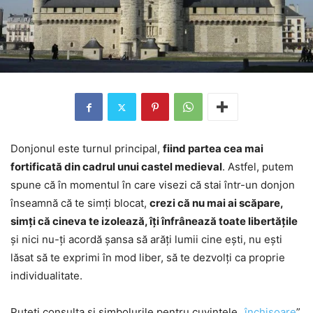
Donjonul este turnul principal,
fiind partea cea mai
fortificată din cadrul unui castel medieval
. Astfel, putem
spune că în momentul în care visezi că stai într-un donjon
înseamnă că te simți blocat,
crezi că nu mai ai scăpare,
simți că cineva te izolează, îți înfrânează toate libertățile
și nici nu-ți acordă șansa să arăți lumii cine ești, nu ești
lăsat să te exprimi în mod liber, să te dezvolți ca proprie
individualitate.
Puteți consulta și simbolurile pentru cuvintele „
închisoare
”,