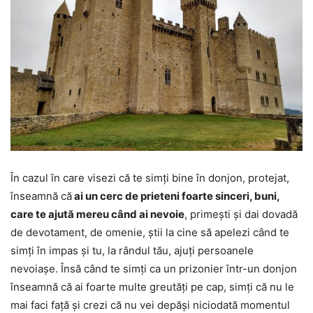
În cazul în care visezi că te simți bine în donjon, protejat,
înseamnă că
ai un cerc de prieteni foarte sinceri, buni,
care te ajută mereu când ai nevoie
, primești și dai dovadă
de devotament, de omenie, știi la cine să apelezi când te
simți în impas și tu, la rândul tău, ajuți persoanele
nevoiașe. Însă când te simți ca un prizonier într-un donjon
înseamnă că ai foarte multe greutăți pe cap, simți că nu le
mai faci față și crezi că nu vei depăși niciodată momentul