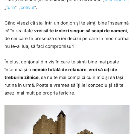
„
turn
”, „
colivie
”.
Când visezi că stai într-un donjon și te simți bine înseamnă
că în realitate
vrei să te izolezi singur, să scapi de oameni
,
de cei care te presează să iei decizii pe care în mod normal
nu le-ai lua, să faci compromisuri.
În plus, donjonul din vis în care te simți bine mai poate
însemna și o
nevoie totală de relaxare, vrei să uiți de
treburile zilnice
, să nu te mai complici cu nimic și să lași
rutina în urmă. Poate e vremea să îți iei concediu și să te
axezi mai mult pe propria fericire.