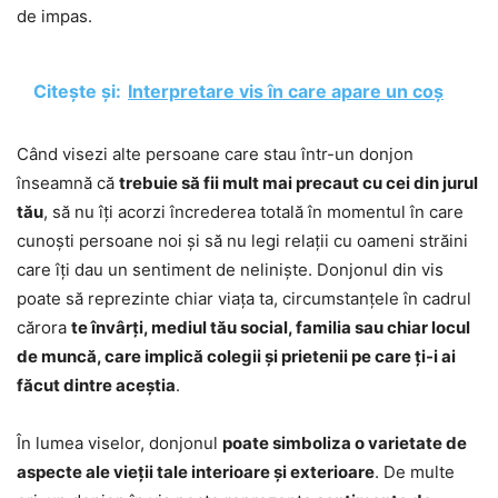
de impas.
Citește și:
Interpretare vis în care apare un coș
Când visezi alte persoane care stau într-un donjon
înseamnă că
trebuie să fii mult mai precaut cu cei din jurul
tău
, să nu îți acorzi încrederea totală în momentul în care
cunoști persoane noi și să nu legi relații cu oameni străini
care îți dau un sentiment de neliniște. Donjonul din vis
poate să reprezinte chiar viața ta, circumstanțele în cadrul
cărora
te învârți, mediul tău social, familia sau chiar locul
de muncă, care implică colegii și prietenii pe care ți-i ai
făcut dintre aceștia
.
În lumea viselor, donjonul
poate simboliza o varietate de
aspecte ale vieții tale interioare și exterioare
. De multe