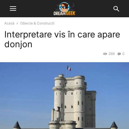
Acasă
Obiecte & Constructii
Interpretare vis în care apare
donjon
269
0