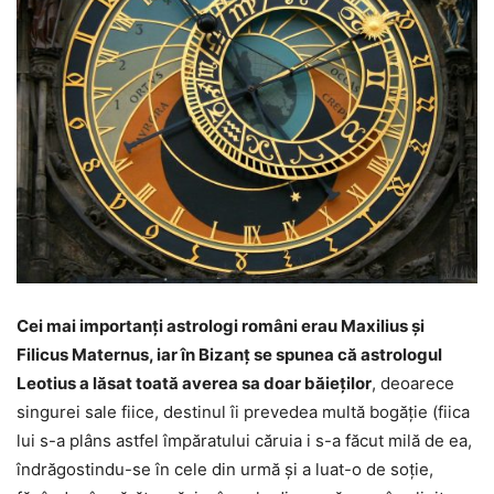
Cei mai importanți astrologi români erau Maxilius și
Filicus Maternus, iar în Bizanț se spunea că astrologul
Leotius a lăsat toată averea sa doar băieților
, deoarece
singurei sale fiice, destinul îi prevedea multă bogăție (fiica
lui s-a plâns astfel împăratului căruia i s-a făcut milă de ea,
îndrăgostindu-se în cele din urmă și a luat-o de soție,