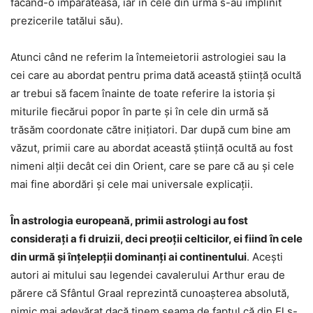
făcând-o împărăteasă, iar în cele din urmă s-au împlinit
prezicerile tatălui său).
Atunci când ne referim la întemeietorii astrologiei sau la
cei care au abordat pentru prima dată această știință ocultă
ar trebui să facem înainte de toate referire la istoria și
miturile fiecărui popor în parte și în cele din urmă să
trăsăm coordonate către inițiatori. Dar după cum bine am
văzut, primii care au abordat această știință ocultă au fost
nimeni alții decât cei din Orient, care se pare că au și cele
mai fine abordări și cele mai universale explicații.
În astrologia europeană, primii astrologi au fost
considerați a fi druizii, deci preoții celticilor, ei fiind în cele
din urmă și înțelepții dominanți ai continentului
. Acești
autori ai mitului sau legendei cavalerului Arthur erau de
părere că Sfântul Graal reprezintă cunoașterea absolută,
nimic mai adevărat dacă ținem seama de faptul că din El s-