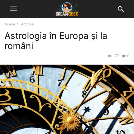
Acasă
Articole
Astrologia în Europa și la
români
177
0