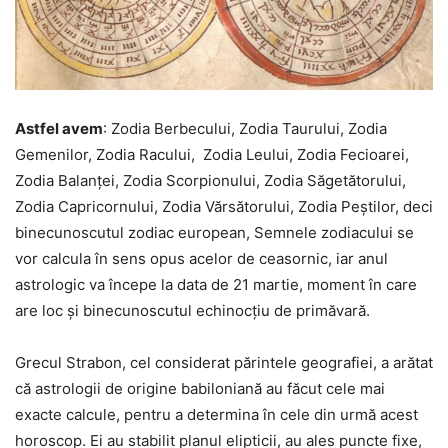
Astfel avem
: Zodia Berbecului, Zodia Taurului, Zodia
Gemenilor, Zodia Racului, Zodia Leului, Zodia Fecioarei,
Zodia Balanței, Zodia Scorpionului, Zodia Săgetătorului,
Zodia Capricornului, Zodia Vărsătorului, Zodia Peștilor, deci
binecunoscutul zodiac european, Semnele zodiacului se
vor calcula în sens opus acelor de ceasornic, iar anul
astrologic va începe la data de 21 martie, moment în care
are loc și binecunoscutul echinocțiu de primăvară.
Grecul Strabon, cel considerat părintele geografiei, a arătat
că astrologii de origine babiloniană au făcut cele mai
exacte calcule, pentru a determina în cele din urmă acest
horoscop. Ei au stabilit planul elipticii, au ales puncte fixe,