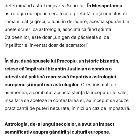
determinând astfel mișcarea Soarelui.
În Mesopotamia
,
astrologia europeană era foarte prețuită, deși unii filosofi
romani, cât și greci, o luau în derâdere, aceștia spunând în
unele scrieri că astrologia, asociată ca fiind știința
Caldeenilor, este doar „un gen de păcăleală și de
înșelătorie, inventat doar de scamatori”.
În plus, după spusele lui Procopiu, un istoric bizantin,
reiese că împăratul bizantin Justinian a condus o
adevărată politică repressivă împotriva astrologiei
europene și împotriva astrologilor
. Creștinismul, de
asemenea, a combătut această știință la începuturile sale,
însă fără să apeleze la contestarea ei, au început să acuze
practicanții de puteri necurate, în nici un caz de impostură.
Astrologia, de-a lungul secolelor, a avut un impact
semnificativ asupra gândirii și culturii europene
.