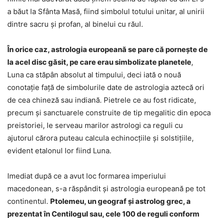
a băut la Sfânta Masă, fiind simbolul totului unitar, al unirii
dintre sacru și profan, al binelui cu răul.
În orice caz, astrologia europeană se pare că pornește de
la acel disc găsit, pe care erau simbolizate planetele
,
Luna ca stăpân absolut al timpului, deci iată o nouă
conotație față de simbolurile date de astrologia aztecă ori
de cea chineză sau indiană. Pietrele ce au fost ridicate,
precum și sanctuarele construite de tip megalitic din epoca
preistoriei, le serveau marilor astrologi ca reguli cu
ajutorul cărora puteau calcula echinocțiile și solstițiile,
evident etalonul lor fiind Luna.
Imediat după ce a avut loc formarea imperiului
macedonean, s-a răspândit și astrologia europeană pe tot
continentul.
Ptolemeu, un geograf și astrolog grec, a
prezentat în Centilogul sau, cele 100 de reguli conform