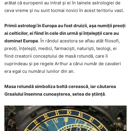
arătat că europenii au intrat și ei în tainele astrologiei de
ceva vreme și nu sunt tocmai novici în acest teritoriu vast.
Primii astrologi în Europa au fost druizii, așa numiții preoți
ai celticilor, ei fiind în cele din urmă și înțelepții care au
dominat Europa
. În rândul acestora se aflau atât filosofi,
preoți, înțelepți, medici, farmaciști, naturiști, teologi, ei
fiind creatorii conceptului de masă rotundă, care îi
cuprindeau și pe regele Arthur a cărui număr de cavaleri
era egal cu numărul lunilor din an.
Masa rotundă simboliza boltă cerească, iar căutarea
Graalului însemna cunoașterea, setea de știință
.