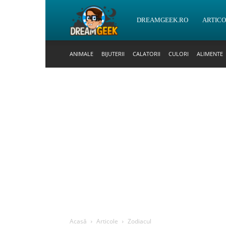
DreamGeek.ro
DREAMGEEK.RO
ARTIC
ANIMALE
BIJUTERII
CALATORII
CULORI
ALIMENTE
Acasă
Articole
Zodiacul