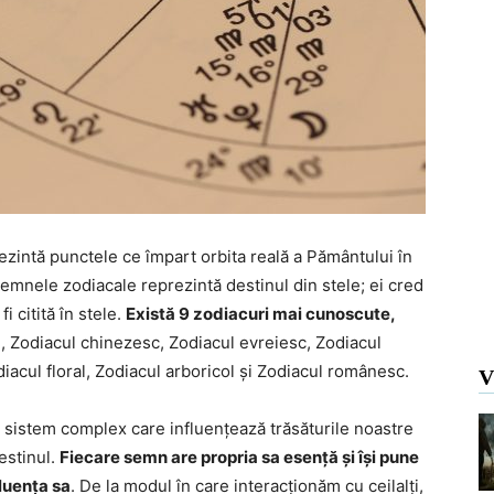
ezintă punctele ce împart orbita reală a Pământului în
semnele zodiacale reprezintă destinul din stele; ei cred
i citită în stele.
Există 9 zodiacuri mai cunoscute,
, Zodiacul chinezesc, Zodiacul evreiesc, Zodiacul
iacul floral, Zodiacul arboricol și Zodiacul românesc.
V
n sistem complex care influențează trăsăturile noastre
estinul.
Fiecare semn are propria sa esență și își pune
luența sa
. De la modul în care interacționăm cu ceilalți,