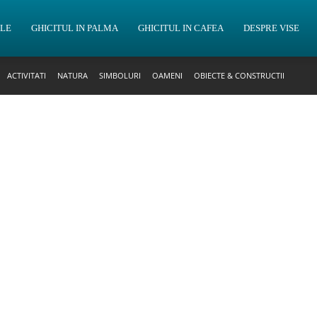
OLE
GHICITUL IN PALMA
GHICITUL IN CAFEA
DESPRE VISE
ACTIVITATI
NATURA
SIMBOLURI
OAMENI
OBIECTE & CONSTRUCTII