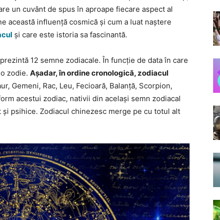
l are un cuvânt de spus în aproape fiecare aspect al
ine această influență cosmică și cum a luat naștere
acul
și care este istoria sa fascinantă.
prezintă 12 semne zodiacale. În funcție de data în care
 o zodie.
Așadar, în ordine cronologică, zodiacul
aur, Gemeni, Rac, Leu, Fecioară, Balanță, Scorpion,
form acestui zodiac, nativii din același semn zodiacal
t și psihice. Zodiacul chinezesc merge pe cu totul alt