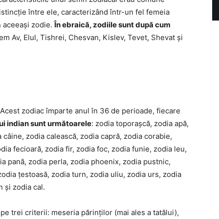
tincție între ele, caracterizând într-un fel femeia
in aceeași zodie.
În ebraică, zodiile sunt după cum
em Av, Elul, Tishrei, Chesvan, Kislev, Tevet, Shevat și
Acest zodiac împarte anul în 36 de perioade, fiecare
ui indian sunt următoarele
: zodia toporașcă, zodia apă,
ia câine, zodia calească, zodia capră, zodia corabie,
ia fecioară, zodia fir, zodia foc, zodia funie, zodia leu,
ia pană, zodia perla, zodia phoenix, zodia pustnic,
odia țestoasă, zodia turn, zodia uliu, zodia urs, zodia
 și zodia cal.
 trei criterii: meseria părinților (mai ales a tatălui),