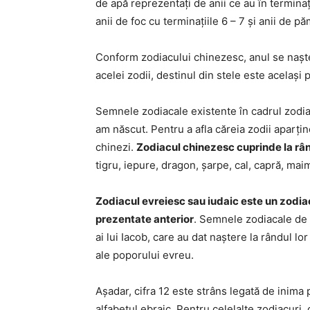
de apă reprezentați de anii ce au în terminați
anii de foc cu terminațiile 6 – 7 și anii de pă
Conform zodiacului chinezesc, anul se naște 
acelei zodii, destinul din stele este același 
Semnele zodiacale existente în cadrul zodia
am născut. Pentru a afla căreia zodii aparți
chinezi.
Zodiacul chinezesc cuprinde la râ
tigru, iepure, dragon, șarpe, cal, capră, mai
Zodiacul evreiesc sau iudaic este un zodi
prezentate anterior
. Semnele zodiacale de a
ai lui Iacob, care au dat naștere la rândul lor
ale poporului evreu.
Așadar, cifra 12 este strâns legată de inima p
alfabetul ebraic. Pentru celelalte zodiacuri