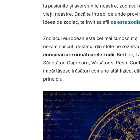
la pasiunile și aversiunile noastre, zodiacu
vieții noastre. Dacă te întrebi de unde prov
ideea de zodiac, te invit să afli
ce este zodi
Zodiacul european este cel mai cunoscut și 
ne-am născut, destinul din stele ne rezervă
european are următoarele zodii
: Berbec, T
Săgetător, Capricorn, Vărsător și Pești. Con
împărtășesc trăsături comune atât fizice, câ
principiu.