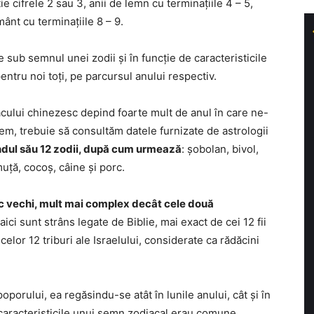
e cifrele 2 sau 3, anii de lemn cu terminațiile 4 – 5,
mânt cu terminațiile 8 – 9.
sub semnul unei zodii și în funcție de caracteristicile
pentru noi toți, pe parcursul anului respectiv.
cului chinezesc depind foarte mult de anul în care ne-
nem, trebuie să consultăm datele furnizate de astrologii
ndul său 12 zodii, după cum urmează
: șobolan, bivol,
muță, cocoș, câine și porc.
ac vechi, mult mai complex decât cele două
ici sunt strâns legate de Biblie, mai exact de cei 12 fii
 celor 12 triburi ale Israelului, considerate ca rădăcini
oporului, ea regăsindu-se atât în lunile anului, cât și în
, caracteristicile unui semn zodiacal erau comune