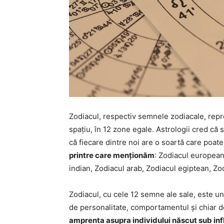
Zodiacul, respectiv semnele zodiacale, repr
spațiu, în 12 zone egale. Astrologii cred că 
că fiecare dintre noi are o soartă care poate f
printre care menționăm
: Zodiacul european
indian, Zodiacul arab, Zodiacul egiptean, Zod
Zodiacul, cu cele 12 semne ale sale, este u
de personalitate, comportamentul și chiar d
amprenta asupra individului născut sub inf