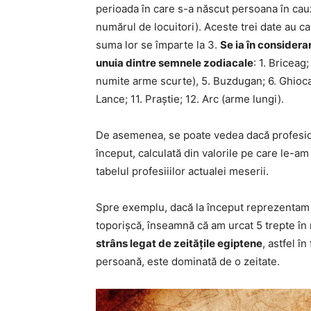
perioada în care s-a născut persoana în cauză
numărul de locuitori). Aceste trei date au c
suma lor se împarte la 3.
Se ia în considera
unuia dintre semnele zodiacale
: 1. Briceag
numite arme scurte), 5. Buzdugan; 6. Ghioca; 
Lance; 11. Praștie; 12. Arc (arme lungi).
De asemenea, se poate vedea dacă profesi
început, calculată din valorile pe care le-a
tabelul profesiiilor actualei meserii.
Spre exemplu, dacă la început reprezentam 
toporișcă, înseamnă că am urcat 5 trepte în n
strâns legat de zeitățile egiptene
, astfel î
persoană, este dominată de o zeitate.