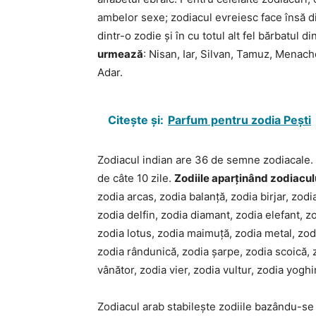
ambelor sexe; zodiacul evreiesc face însă dis
dintr-o zodie și în cu totul alt fel bărbatul d
urmează
: Nisan, Iar, Silvan, Tamuz, Menach
Adar.
Citește și:
Parfum pentru zodia Pești
Zodiacul indian are 36 de semne zodiacale. 
de câte 10 zile.
Zodiile aparținând zodiacul
zodia arcas, zodia balanță, zodia birjar, zod
zodia delfin, zodia diamant, zodia elefant, zod
zodia lotus, zodia maimuță, zodia metal, zod
zodia rândunică, zodia șarpe, zodia scoică, z
vânător, zodia vier, zodia vultur, zodia yoghin
Zodiacul arab stabilește zodiile bazându-se pe