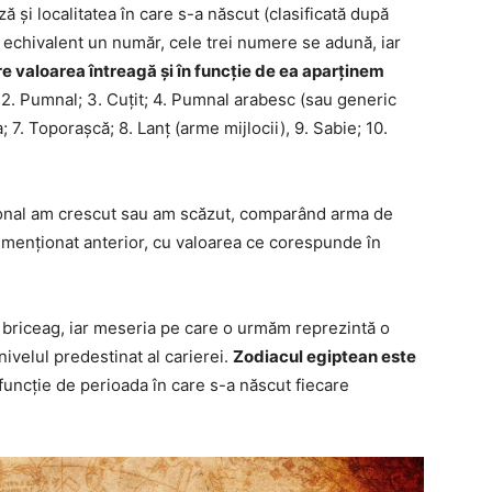
 și localitatea în care s-a născut (clasificată după
a echivalent un număr, cele trei numere se adună, iar
re valoarea întreagă și în funcție de ea aparținem
; 2. Pumnal; 3. Cuțit; 4. Pumnal arabesc (sau generic
7. Toporașcă; 8. Lanț (arme mijlocii), 9. Sabie; 10.
onal am crescut sau am scăzut, comparând arma de
m menționat anterior, cu valoarea ce corespunde în
briceag, iar meseria pe care o urmăm reprezintă o
ivelul predestinat al carierei.
Zodiacul egiptean este
n funcție de perioada în care s-a născut fiecare