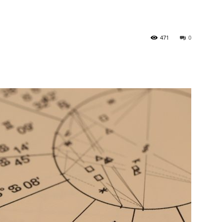
471
0