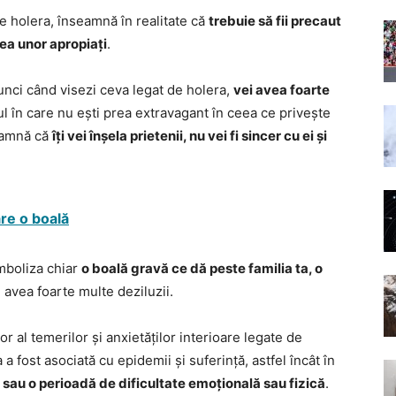
de holera, înseamnă în realitate că
trebuie să fii precaut
tea unor apropiați
.
tunci când visezi ceva legat de holera,
vei avea foarte
ul în care nu ești prea extravagant în ceea ce privește
seamnă că
îți vei înșela prietenii, nu vei fi sincer cu ei și
are o boală
imboliza chiar
o boală gravă ce dă peste familia ta, o
i avea foarte multe deziluzii.
or al temerilor și anxietăților interioare legate de
 a fost asociată cu epidemii și suferință, astfel încât în
 sau o perioadă de dificultate emoțională sau fizică
.