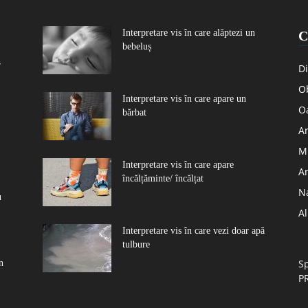
Interpretare vis în care alăptezi un
C
bebeluș
r
Di
Ob
Interpretare vis în care apare un
O
bărbat
Ar
Mu
Interpretare vis în care apare
A
încălțăminte/ încălțat
N
u
A
Interpretare vis în care vezi doar apă
tulbure
Sp
n
P