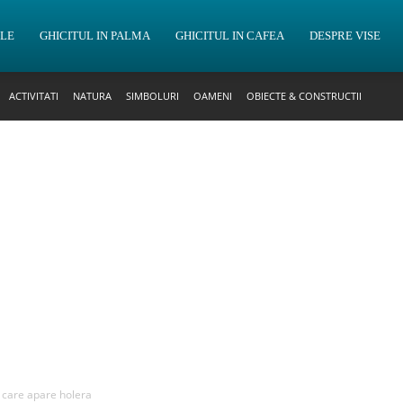
OLE
GHICITUL IN PALMA
GHICITUL IN CAFEA
DESPRE VISE
ACTIVITATI
NATURA
SIMBOLURI
OAMENI
OBIECTE & CONSTRUCTII
n care apare holera