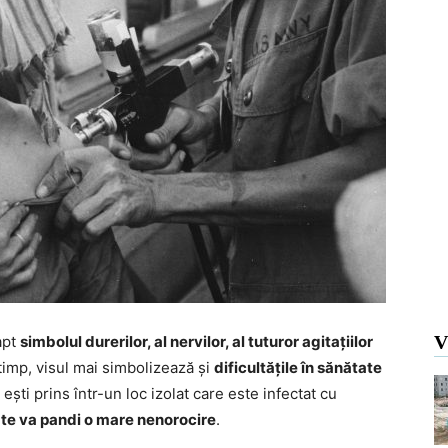
V
apt
simbolul durerilor, al nervilor, al tuturor agitațiilor
 timp, visul mai simbolizează și
dificultățile în sănătate
s ești prins într-un loc izolat care este infectat cu
e
te va pandi o mare nenorocire
.