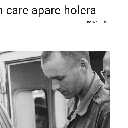
în care apare holera
325
0