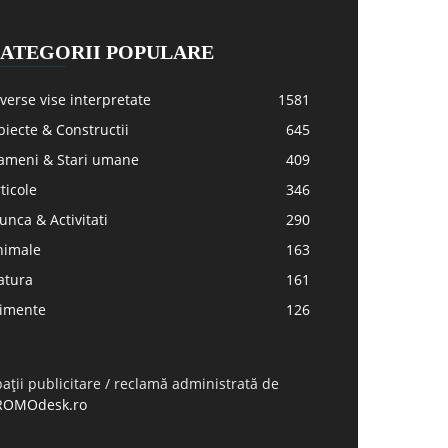
ATEGORII POPULARE
verse vise interpretate
1581
iecte & Constructii
645
ameni & Stari umane
409
ticole
346
nca & Activitati
290
nimale
163
atura
161
limente
126
ații publicitare / reclamă administrată de
ROMOdesk.ro