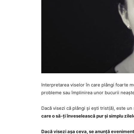
Interpretarea viselor în care plângi foarte mu
probleme sau împlinirea unor bucurii neaștep
Dacă visezi că plângi și ești trist(ă), este 
care o să-ți înveselească pur și simplu zilel
Dacă visezi așa ceva, se anunță eveniment