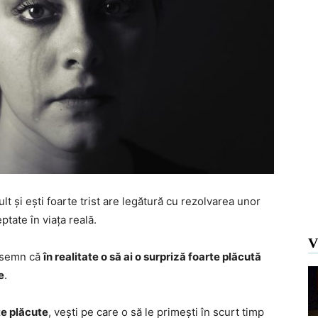
lt și ești foarte trist are legătură cu rezolvarea unor
tate în viața reală.
V
un semn că
în realitate o să ai o surpriză foarte plăcută
e
.
e plăcute
, vești pe care o să le primești în scurt timp