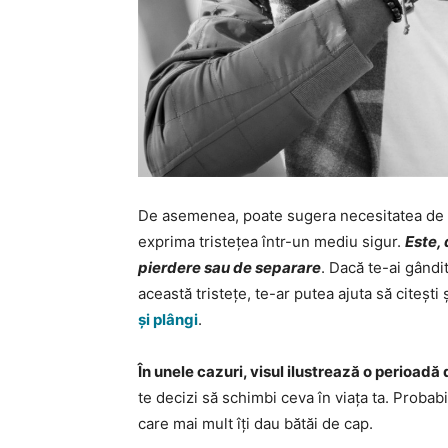
De asemenea, poate sugera necesitatea de a
exprima tristețea într-un mediu sigur.
Este,
pierdere sau de separare
. Dacă te-ai gândit
această tristețe, te-ar putea ajuta să citești 
și plângi
.
În unele cazuri, visul ilustrează o perioadă 
te decizi să schimbi ceva în viața ta. Probabil
care mai mult îți dau bătăi de cap.