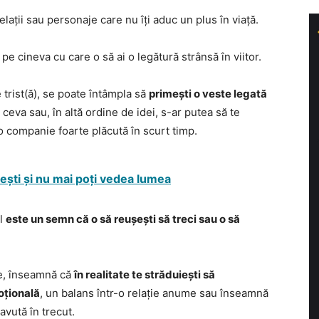
elații sau personaje care nu îți aduc un plus în viață.
 pe cineva cu care o să ai o legătură strânsă în viitor.
e trist(ă), se poate întâmpla să
primești o veste legată
 ceva sau, în altă ordine de idei, s-ar putea să te
i o companie foarte plăcută în scurt timp.
bești și nu mai poți vedea lumea
ul
este un semn că o să reușești să treci sau o să
ote, înseamnă că
în realitate te străduiești să
moțională
, un balans într-o relație anume sau înseamnă
avută în trecut.