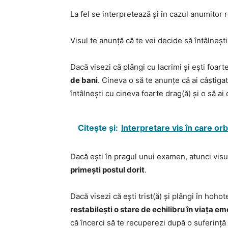
La fel se interpretează și în cazul anumitor r
Visul te anunță că te vei decide să întâlnești
Dacă visezi că plângi cu lacrimi și ești foart
de bani
. Cineva o să te anunțe că ai câștigat
întâlnești cu cineva foarte drag(ă) și o să a
Citește și:
Interpretare vis în care or
Dacă ești în pragul unui examen, atunci vis
primești postul dorit
.
Dacă visezi că ești trist(ă) și plângi în hoh
restabilești o stare de echilibru în viața e
că încerci să te recuperezi după o suferință 