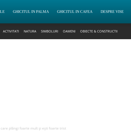
OLE
GHICITUL IN PALMA
GHICITUL IN CAFEA
DESPRE VISE
ACTIVITATI
NATURA
SIMBOLURI
OAMENI
OBIECTE & CONSTRUCTII
 care plângi foarte mult și ești foarte trist