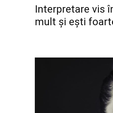
Interpretare vis î
mult și ești foart