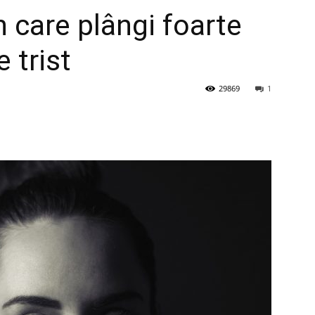
n care plângi foarte
e trist
29869
1