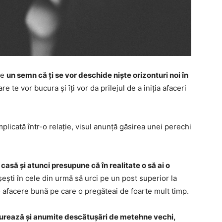
te
un semn că ți se vor deschide niște orizonturi noi în
e te vor bucura și îți vor da prilejul de a iniția afaceri
mplicată într-o relație, visul anunță găsirea unei perechi
casă și atunci presupune că în realitate o să ai o
șești în cele din urmă să urci pe un post superior la
o afacere bună pe care o pregăteai de foarte mult timp.
gurează și anumite descătușări de metehne vechi,